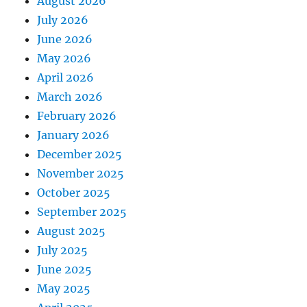
August 2026
July 2026
June 2026
May 2026
April 2026
March 2026
February 2026
January 2026
December 2025
November 2025
October 2025
September 2025
August 2025
July 2025
June 2025
May 2025