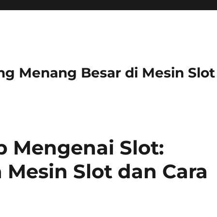
uang Menang Besar di Mesin Slot
 Mengenai Slot:
Mesin Slot dan Cara