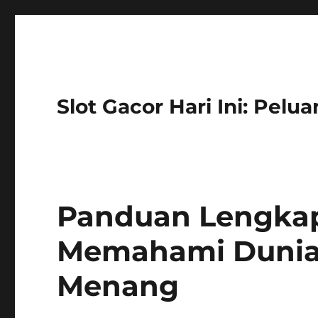
Slot Gacor Hari Ini: Pel
Panduan Lengkap
Memahami Dunia 
Menang