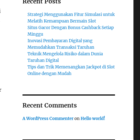
Recent Posts
i
Strategi Menggunakan Fitur Simulasi untuk
n
Melatih Kemampuan Bermain Slot
Situs Gacor Dengan Bonus Cashback Setiap
Minggu
Inovasi Pembayaran Digital yang
Memudahkan Transaksi Taruhan
Teknik Mengelola Risiko dalam Dunia
Taruhan Digital
Tips dan Trik Memenangkan Jackpot di Slot
Online dengan Mudah
r
Recent Comments
A WordPress Commenter
on
Hello world!