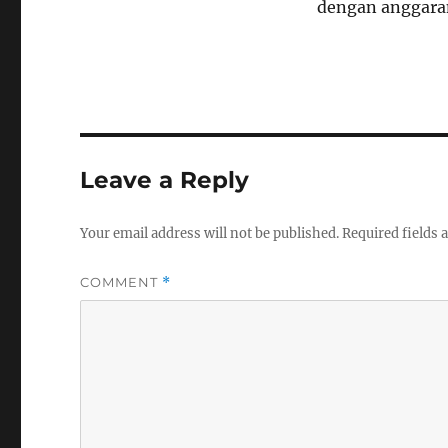
dengan anggaran
Leave a Reply
Your email address will not be published.
Required fields
COMMENT
*