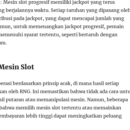
t
: Mesin slot progresif memiliki jackpot yang terus
ng berjalannya waktu. Setiap taruhan yang dipasang ole
ibusi pada jackpot, yang dapat mencapai jumlah yang
amun, untuk memenangkan jackpot progresif, pemain
memenuhi syarat tertentu, seperti bertaruh dengan
um.
Mesin Slot
erasi berdasarkan prinsip acak, di mana hasil setiap
kan oleh RNG. Ini memastikan bahwa tidak ada cara unt
il putaran atau memanipulasi mesin. Namun, beberapa
bahwa memilih mesin slot tertentu atau memainkan
embayaran lebih tinggi dapat meningkatkan peluang