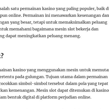
lah satu permainan kasino yang paling populer, baik d
upun online. Permainan ini menawarkan kesenangan da
ngan yang besar, tetapi untuk memaksimalkan peluang
untuk memahami bagaimana mesin slot bekerja dan
ang dapat meningkatkan peluang menang.
t?
rmainan kasino yang menggunakan mesin untuk memuta
ertentu pada gulungan. Tujuan utama dalam permainan
cocokkan simbol-simbol tersebut dalam pola yang tepat
kan kemenangan. Mesin slot dapat ditemukan di kasino
am bentuk digital di platform perjudian online.