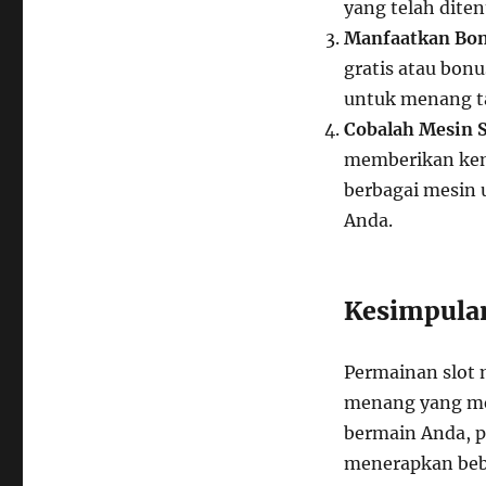
yang telah dite
Manfaatkan Bon
gratis atau bo
untuk menang ta
Cobalah Mesin S
memberikan keme
berbagai mesin
Anda.
Kesimpula
Permainan slot
menang yang me
bermain Anda, p
menerapkan bebe