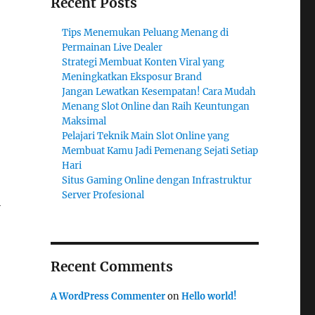
Recent Posts
Tips Menemukan Peluang Menang di
Permainan Live Dealer
Strategi Membuat Konten Viral yang
Meningkatkan Eksposur Brand
Jangan Lewatkan Kesempatan! Cara Mudah
Menang Slot Online dan Raih Keuntungan
Maksimal
Pelajari Teknik Main Slot Online yang
Membuat Kamu Jadi Pemenang Sejati Setiap
Hari
Situs Gaming Online dengan Infrastruktur
Server Profesional
i
Recent Comments
A WordPress Commenter
on
Hello world!