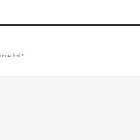
 are marked
*