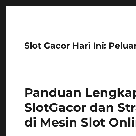
Slot Gacor Hari Ini: Pel
Panduan Lengk
SlotGacor dan St
di Mesin Slot Onl