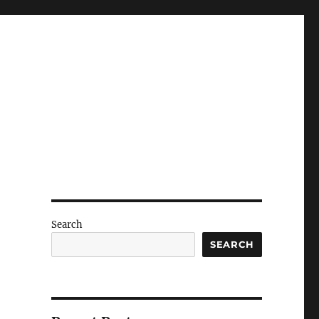
Search
SEARCH