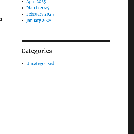
April 2025
March 2025
February 2025
m
January 2025
Categories
Uncategorized