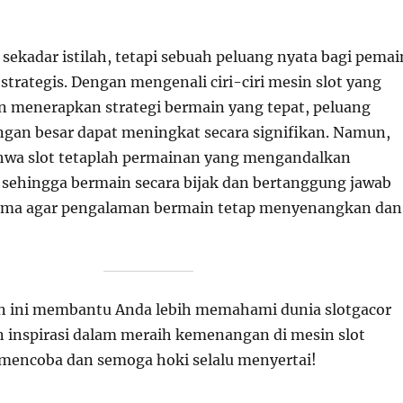
sekadar istilah, tetapi sebuah peluang nyata bagi pemai
strategis. Dengan mengenali ciri-ciri mesin slot yang
n menerapkan strategi bermain yang tepat, peluang
an besar dapat meningkat secara signifikan. Namun,
ahwa slot tetaplah permainan yang mengandalkan
sehingga bermain secara bijak dan bertanggung jawab
tama agar pengalaman bermain tetap menyenangkan dan
 ini membantu Anda lebih memahami dunia slotgacor
inspirasi dalam meraih kemenangan di mesin slot
 mencoba dan semoga hoki selalu menyertai!