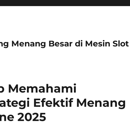
uang Menang Besar di Mesin Slot
ap Memahami
rategi Efektif Menang
ine 2025