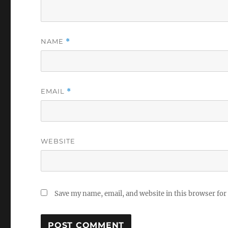
NAME
*
EMAIL
*
WEBSITE
Save my name, email, and website in this browser for