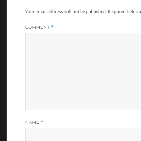
Your email address will not be published.
Required fields
COMMENT
*
NAME
*