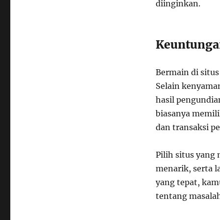
diinginkan.
Keuntungan
Bermain di situ
Selain kenyama
hasil pengundian
biasanya memili
dan transaksi p
Pilih situs ya
menarik, serta 
yang tepat, kam
tentang masala