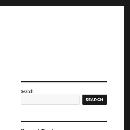
Search
SEARCH