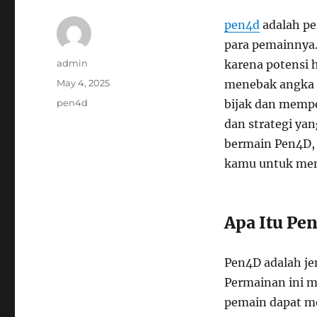
pen4d
adalah pe
para pemainnya.
Author
admin
karena potensi 
Posted
May 4, 2025
menebak angka 
on
Tags
pen4d
bijak dan memp
dan strategi ya
bermain Pen4D, 
kamu untuk me
Apa Itu Pe
Pen4D adalah jen
Permainan ini me
pemain dapat me