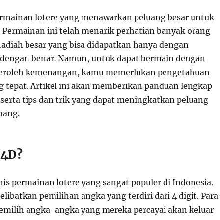
rmainan lotere yang menawarkan peluang besar untuk
 Permainan ini telah menarik perhatian banyak orang
hadiah besar yang bisa didapatkan hanya dengan
dengan benar. Namun, untuk dapat bermain dengan
eroleh kemenangan, kamu memerlukan pengetahuan
ng tepat. Artikel ini akan memberikan panduan lengkap
serta tips dan trik yang dapat meningkatkan peluang
nang.
n4D?
is permainan lotere yang sangat populer di Indonesia.
libatkan pemilihan angka yang terdiri dari 4 digit. Para
milih angka-angka yang mereka percayai akan keluar