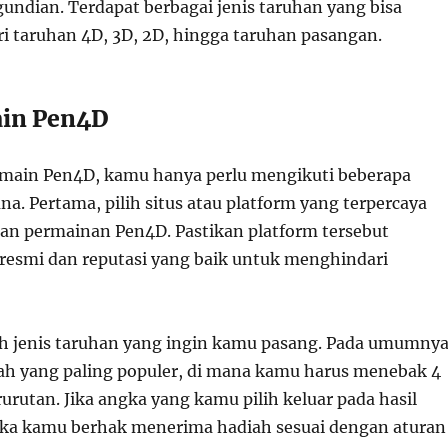
gundian. Terdapat berbagai jenis taruhan yang bisa
ari taruhan 4D, 3D, 2D, hingga taruhan pasangan.
ain Pen4D
rmain Pen4D, kamu hanya perlu mengikuti beberapa
a. Pertama, pilih situs atau platform yang terpercaya
n permainan Pen4D. Pastikan platform tersebut
i resmi dan reputasi yang baik untuk menghindari
lih jenis taruhan yang ingin kamu pasang. Pada umumnya
ah yang paling populer, di mana kamu harus menebak 4
urutan. Jika angka yang kamu pilih keluar pada hasil
ka kamu berhak menerima hadiah sesuai dengan aturan