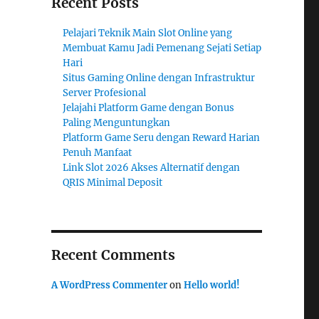
Recent Posts
Pelajari Teknik Main Slot Online yang
Membuat Kamu Jadi Pemenang Sejati Setiap
Hari
Situs Gaming Online dengan Infrastruktur
Server Profesional
Jelajahi Platform Game dengan Bonus
Paling Menguntungkan
Platform Game Seru dengan Reward Harian
Penuh Manfaat
Link Slot 2026 Akses Alternatif dengan
QRIS Minimal Deposit
Recent Comments
A WordPress Commenter
on
Hello world!