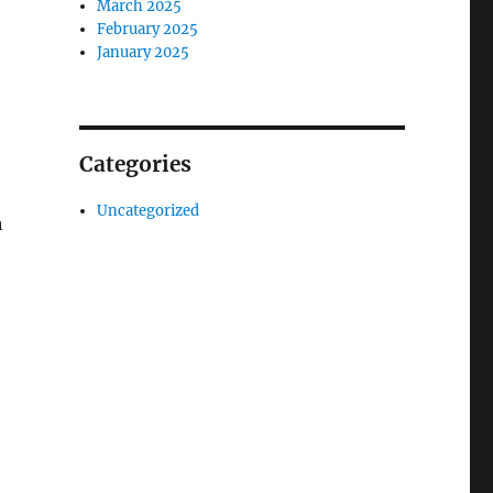
March 2025
February 2025
January 2025
Categories
Uncategorized
h