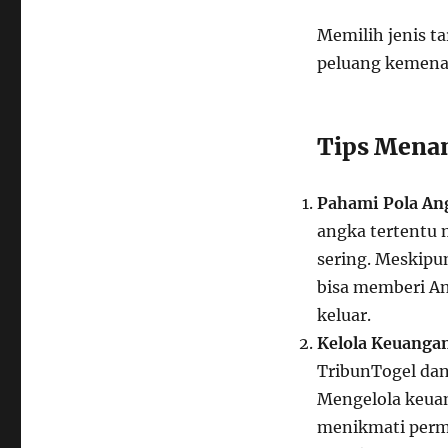
Memilih jenis t
peluang kemena
Tips Menan
Pahami Pola An
angka tertentu 
sering. Meskipu
bisa memberi A
keluar.
Kelola Keuanga
TribunTogel dan
Mengelola keuan
menikmati perm