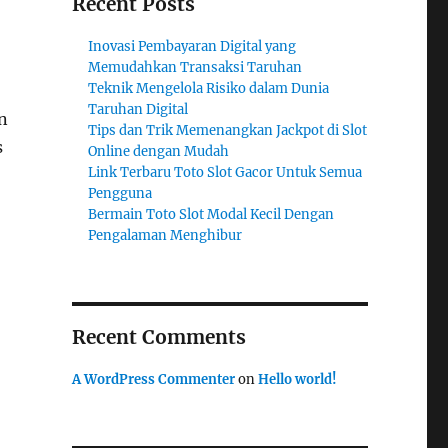
Recent Posts
Inovasi Pembayaran Digital yang
Memudahkan Transaksi Taruhan
Teknik Mengelola Risiko dalam Dunia
Taruhan Digital
n
Tips dan Trik Memenangkan Jackpot di Slot
s
Online dengan Mudah
Link Terbaru Toto Slot Gacor Untuk Semua
Pengguna
Bermain Toto Slot Modal Kecil Dengan
Pengalaman Menghibur
Recent Comments
A WordPress Commenter
on
Hello world!