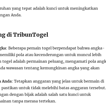
aruhan yang tepat adalah kunci untuk meningkatkan
ngan Anda.
g di TribunTogel
gka
: Beberapa pemain togel berpendapat bahwa angka-
memiliki pola atau kecenderungan untuk muncul lebih
n togel adalah permainan peluang, mengamati pola ang
nda wawasan tentang kemungkinan angka yang akan
n Anda
: Tetapkan anggaran yang jelas untuk bermain di
 pastikan untuk tidak melebihi batas anggaran tersebut.
gan dengan bijak adalah salah satu kunci untuk
ainan tanpa merasa tertekan.