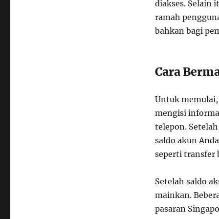
diakses. Selain
ramah pengguna
bahkan bagi pem
Cara Berma
Untuk memulai, 
mengisi informa
telepon. Setela
saldo akun Anda
seperti transfe
Setelah saldo ak
mainkan. Bebera
pasaran Singapo