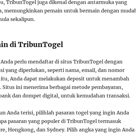
 itu, TribunTogel juga dikenal dengan antarmuka yang
, memungkinkan pemain untuk bermain dengan muda
ula sekalipun.
in di TribunTogel
Anda perlu mendaftar di situs TribunTogel dengan
si yang diperlukan, seperti nama, email, dan nomor
h itu, Anda dapat melakukan deposit untuk menambah
. Situs ini menerima berbagai metode pembayaran,
r bank dan dompet digital, untuk kemudahan transaksi.
un Anda terisi, pilihlah pasaran togel yang ingin Anda
pa pasaran yang populer di TribunTogel termasuk
re, Hongkong, dan Sydney. Pilih angka yang ingin Anda