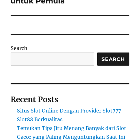
untuk Pemula
Search
SEARCH
Recent Posts
Situs Slot Online Dengan Provider Slot777
Slot88 Berkualitas
Temukan Tips Jitu Menang Banyak dari Slot
Gacor yang Paling Menguntungkan Saat Ini