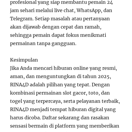
profesional yang siap membantu pemain 24
jam sehari melalui live chat, WhatsApp, dan
Telegram. Setiap masalah atau pertanyaan
akan dijawab dengan cepat dan ramah,
sehingga pemain dapat fokus menikmati
permainan tanpa gangguan.
Kesimpulan
Jika Anda mencari hiburan online yang resmi,
aman, dan menguntungkan di tahun 2025,
RINA4D adalah pilihan yang tepat. Dengan
kombinasi permainan slot gacor, toto, dan
togel yang terpercaya, serta pelayanan terbaik,
RINA4D menjadi tempat hiburan digital yang
harus dicoba. Daftar sekarang dan rasakan
sensasi bermain di platform yang memberikan