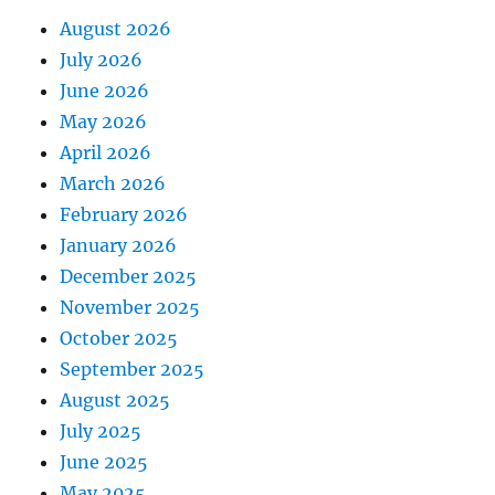
August 2026
July 2026
June 2026
May 2026
April 2026
March 2026
February 2026
January 2026
December 2025
November 2025
October 2025
September 2025
August 2025
July 2025
June 2025
May 2025