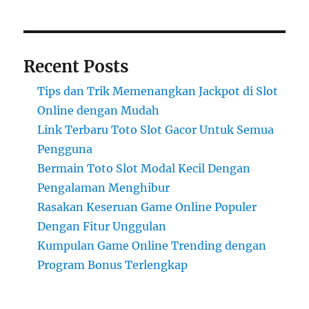
Recent Posts
Tips dan Trik Memenangkan Jackpot di Slot
Online dengan Mudah
Link Terbaru Toto Slot Gacor Untuk Semua
Pengguna
Bermain Toto Slot Modal Kecil Dengan
Pengalaman Menghibur
Rasakan Keseruan Game Online Populer
Dengan Fitur Unggulan
Kumpulan Game Online Trending dengan
Program Bonus Terlengkap