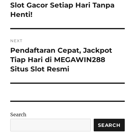
Slot Gacor Setiap Hari Tanpa
Henti!
NEXT
Pendaftaran Cepat, Jackpot
Next
post:
Tiap Hari di MEGAWIN288
Situs Slot Resmi
Search
SEARCH