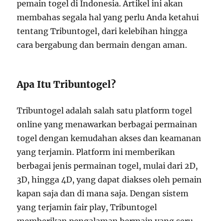
pemain togel di Indonesia. Artikel ini akan
membahas segala hal yang perlu Anda ketahui
tentang Tribuntogel, dari kelebihan hingga
cara bergabung dan bermain dengan aman.
Apa Itu Tribuntogel?
Tribuntogel adalah salah satu platform togel
online yang menawarkan berbagai permainan
togel dengan kemudahan akses dan keamanan
yang terjamin. Platform ini memberikan
berbagai jenis permainan togel, mulai dari 2D,
3D, hingga 4D, yang dapat diakses oleh pemain
kapan saja dan di mana saja. Dengan sistem
yang terjamin fair play, Tribuntogel