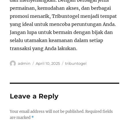
dan menyenangkan. Dengan berbagai jenis
permainan, kemudahan akses, dan berbagai
promosi menarik, Tribuntogel menjadi tempat
yang ideal untuk mencoba peruntungan Anda.
Jangan lupa untuk bermain dengan bijak dan
selalu utamakan keamanan dalam setiap
transaksi yang Anda lakukan.
Author
Posted
Tags
admin
April 10, 2025
tribuntogel
on
Leave a Reply
Your email address will not be published.
Required fields
are marked
*