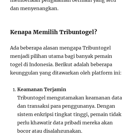
memberikan pengalaman bermain yang seru
dan menyenangkan.
Kenapa Memilih Tribuntogel?
Ada beberapa alasan mengapa Tribuntogel
menjadi pilihan utama bagi banyak pemain
togel di Indonesia. Berikut adalah beberapa
keunggulan yang ditawarkan oleh platform ini:
Keamanan Terjamin
Tribuntogel mengutamakan keamanan data
dan transaksi para penggunanya. Dengan
sistem enkripsi tingkat tinggi, pemain tidak
perlu khawatir data pribadi mereka akan
bocor atau disalahgunakan.