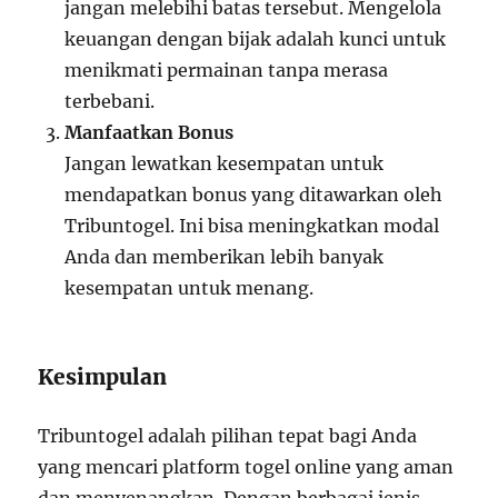
jangan melebihi batas tersebut. Mengelola
keuangan dengan bijak adalah kunci untuk
menikmati permainan tanpa merasa
terbebani.
Manfaatkan Bonus
Jangan lewatkan kesempatan untuk
mendapatkan bonus yang ditawarkan oleh
Tribuntogel. Ini bisa meningkatkan modal
Anda dan memberikan lebih banyak
kesempatan untuk menang.
Kesimpulan
Tribuntogel adalah pilihan tepat bagi Anda
yang mencari platform togel online yang aman