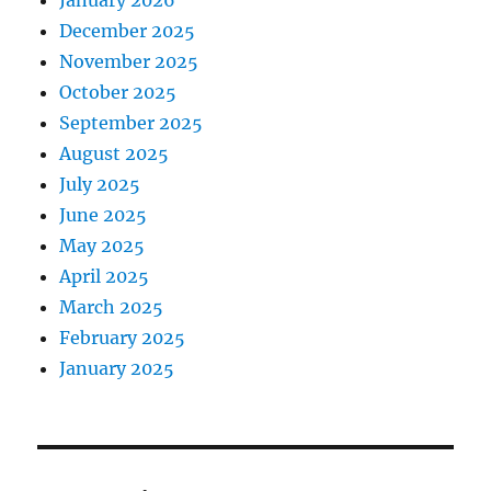
January 2026
December 2025
November 2025
October 2025
September 2025
August 2025
July 2025
June 2025
May 2025
April 2025
March 2025
February 2025
January 2025