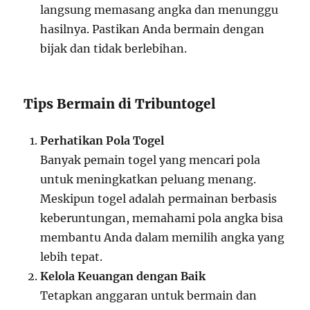
langsung memasang angka dan menunggu
hasilnya. Pastikan Anda bermain dengan
bijak dan tidak berlebihan.
Tips Bermain di Tribuntogel
Perhatikan Pola Togel
Banyak pemain togel yang mencari pola
untuk meningkatkan peluang menang.
Meskipun togel adalah permainan berbasis
keberuntungan, memahami pola angka bisa
membantu Anda dalam memilih angka yang
lebih tepat.
Kelola Keuangan dengan Baik
Tetapkan anggaran untuk bermain dan