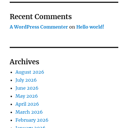
Recent Comments
A WordPress Commenter
on
Hello world!
Archives
August 2026
July 2026
June 2026
May 2026
April 2026
March 2026
February 2026