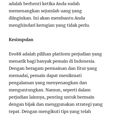
adalah berhenti ketika Anda sudah
memenangkan sejumlah uang yang
diinginkan. Ini akan membantu Anda
menghindari kerugian yang tidak perlu.
Kesimpulan
Evo88 adalah pilihan platform perjudian yang
menarik bagi banyak pemain di Indonesia.
Dengan beragam permainan dan fitur yang
memadai, pemain dapat menikmati
pengalaman yang menyenangkan dan
menguntungkan. Namun, seperti dalam
perjudian lainnya, penting untuk bermain
dengan bijak dan menggunakan strategi yang
tepat. Dengan mengikuti tips yang telah