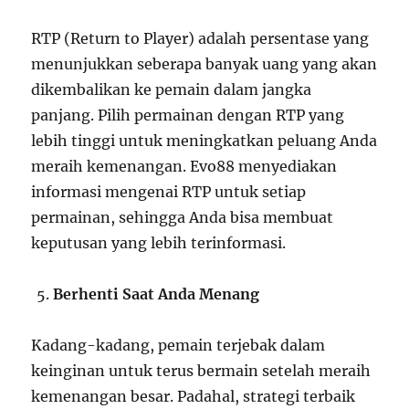
RTP (Return to Player) adalah persentase yang
menunjukkan seberapa banyak uang yang akan
dikembalikan ke pemain dalam jangka
panjang. Pilih permainan dengan RTP yang
lebih tinggi untuk meningkatkan peluang Anda
meraih kemenangan. Evo88 menyediakan
informasi mengenai RTP untuk setiap
permainan, sehingga Anda bisa membuat
keputusan yang lebih terinformasi.
Berhenti Saat Anda Menang
Kadang-kadang, pemain terjebak dalam
keinginan untuk terus bermain setelah meraih
kemenangan besar. Padahal, strategi terbaik