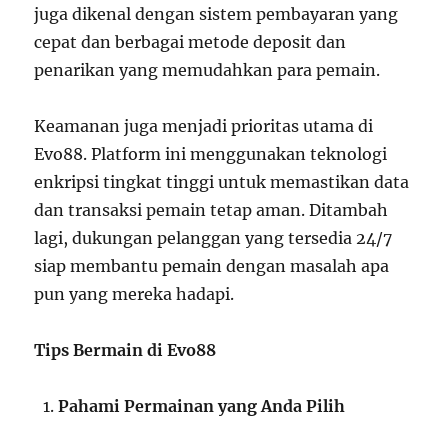
juga dikenal dengan sistem pembayaran yang
cepat dan berbagai metode deposit dan
penarikan yang memudahkan para pemain.
Keamanan juga menjadi prioritas utama di
Evo88. Platform ini menggunakan teknologi
enkripsi tingkat tinggi untuk memastikan data
dan transaksi pemain tetap aman. Ditambah
lagi, dukungan pelanggan yang tersedia 24/7
siap membantu pemain dengan masalah apa
pun yang mereka hadapi.
Tips Bermain di Evo88
Pahami Permainan yang Anda Pilih