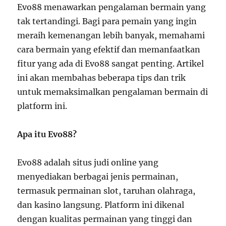
Evo88 menawarkan pengalaman bermain yang
tak tertandingi. Bagi para pemain yang ingin
meraih kemenangan lebih banyak, memahami
cara bermain yang efektif dan memanfaatkan
fitur yang ada di Evo88 sangat penting. Artikel
ini akan membahas beberapa tips dan trik
untuk memaksimalkan pengalaman bermain di
platform ini.
Apa itu Evo88?
Evo88 adalah situs judi online yang
menyediakan berbagai jenis permainan,
termasuk permainan slot, taruhan olahraga,
dan kasino langsung. Platform ini dikenal
dengan kualitas permainan yang tinggi dan