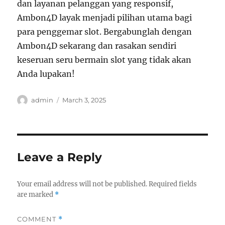
dan layanan pelanggan yang responsif,
Ambon4D layak menjadi pilihan utama bagi
para penggemar slot. Bergabunglah dengan
Ambon4D sekarang dan rasakan sendiri
keseruan seru bermain slot yang tidak akan
Anda lupakan!
Author
Posted
admin
March 3, 2025
on
Leave a Reply
Your email address will not be published.
Required fields
are marked
*
COMMENT
*