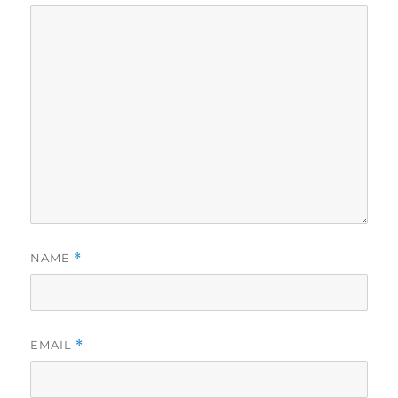
NAME
*
EMAIL
*