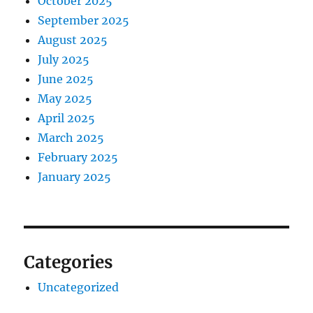
October 2025
September 2025
August 2025
July 2025
June 2025
May 2025
April 2025
March 2025
February 2025
January 2025
Categories
Uncategorized