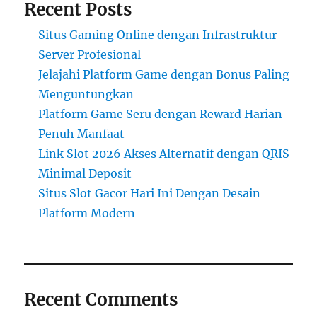
Recent Posts
Situs Gaming Online dengan Infrastruktur
Server Profesional
Jelajahi Platform Game dengan Bonus Paling
Menguntungkan
Platform Game Seru dengan Reward Harian
Penuh Manfaat
Link Slot 2026 Akses Alternatif dengan QRIS
Minimal Deposit
Situs Slot Gacor Hari Ini Dengan Desain
Platform Modern
Recent Comments