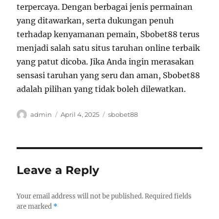
terpercaya. Dengan berbagai jenis permainan
yang ditawarkan, serta dukungan penuh
terhadap kenyamanan pemain, Sbobet88 terus
menjadi salah satu situs taruhan online terbaik
yang patut dicoba. Jika Anda ingin merasakan
sensasi taruhan yang seru dan aman, Sbobet88
adalah pilihan yang tidak boleh dilewatkan.
Author
Posted
Tags
admin
April 4, 2025
sbobet88
on
Leave a Reply
Your email address will not be published.
Required fields
are marked
*