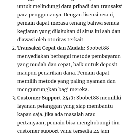
untuk melindungi data pribadi dan transaksi
para penggunanya. Dengan lisensi resmi,
pemain dapat merasa tenang bahwa semua
kegiatan yang dilakukan di situs ini sah dan
diawasi oleh otoritas terkait.
Transaksi Cepat dan Mudah:
Sbobet88
menyediakan berbagai metode pembayaran
yang mudah dan cepat, baik untuk deposit
maupun penarikan dana. Pemain dapat
memilih metode yang paling nyaman dan
menguntungkan bagi mereka.
Customer Support 24/7:
Sbobet88 memiliki
layanan pelanggan yang siap membantu
kapan saja. Jika ada masalah atau
pertanyaan, pemain bisa menghubungi tim
customer support yang tersedia 24 jam