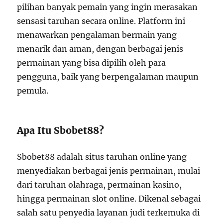
pilihan banyak pemain yang ingin merasakan
sensasi taruhan secara online. Platform ini
menawarkan pengalaman bermain yang
menarik dan aman, dengan berbagai jenis
permainan yang bisa dipilih oleh para
pengguna, baik yang berpengalaman maupun
pemula.
Apa Itu Sbobet88?
Sbobet88 adalah situs taruhan online yang
menyediakan berbagai jenis permainan, mulai
dari taruhan olahraga, permainan kasino,
hingga permainan slot online. Dikenal sebagai
salah satu penyedia layanan judi terkemuka di