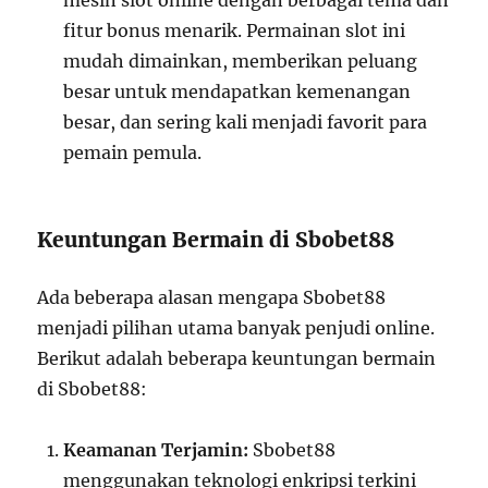
mesin slot online dengan berbagai tema dan
fitur bonus menarik. Permainan slot ini
mudah dimainkan, memberikan peluang
besar untuk mendapatkan kemenangan
besar, dan sering kali menjadi favorit para
pemain pemula.
Keuntungan Bermain di Sbobet88
Ada beberapa alasan mengapa Sbobet88
menjadi pilihan utama banyak penjudi online.
Berikut adalah beberapa keuntungan bermain
di Sbobet88:
Keamanan Terjamin:
Sbobet88
menggunakan teknologi enkripsi terkini