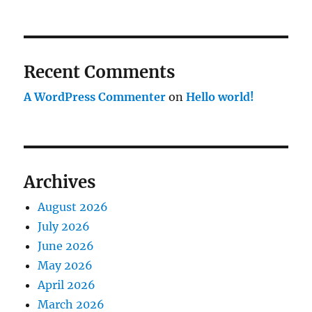
Recent Comments
A WordPress Commenter
on
Hello world!
Archives
August 2026
July 2026
June 2026
May 2026
April 2026
March 2026