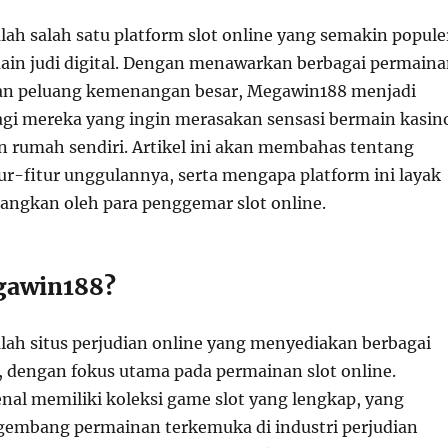
lah salah satu platform slot online yang semakin popule
ain judi digital. Dengan menawarkan berbagai permain
dan peluang kemenangan besar, Megawin188 menjadi
agi mereka yang ingin merasakan sensasi bermain kasin
 rumah sendiri. Artikel ini akan membahas tentang
ur-fitur unggulannya, serta mengapa platform ini layak
angkan oleh para penggemar slot online.
gawin188?
ah situs perjudian online yang menyediakan berbagai
, dengan fokus utama pada permainan slot online.
enal memiliki koleksi game slot yang lengkap, yang
ngembang permainan terkemuka di industri perjudian