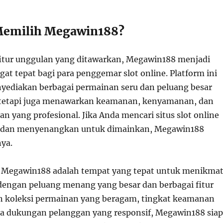
emilih Megawin188?
itur unggulan yang ditawarkan, Megawin188 menjadi
gat tepat bagi para penggemar slot online. Platform ini
yediakan berbagai permainan seru dan peluang besar
tetapi juga menawarkan keamanan, kenyamanan, dan
n yang profesional. Jika Anda mencari situs slot online
a dan menyenangkan untuk dimainkan, Megawin188
ya.
 Megawin188 adalah tempat yang tepat untuk menikmat
dengan peluang menang yang besar dan berbagai fitur
n koleksi permainan yang beragam, tingkat keamanan
rta dukungan pelanggan yang responsif, Megawin188 siap