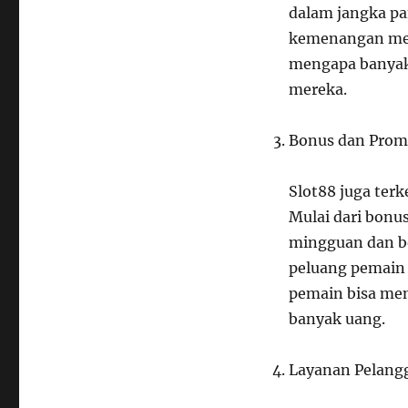
dalam jangka pa
kemenangan menj
mengapa banyak
mereka.
Bonus dan Prom
Slot88 juga ter
Mulai dari bonu
mingguan dan bo
peluang pemain
pemain bisa me
banyak uang.
Layanan Pelang