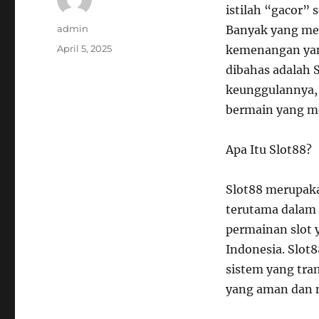
istilah “gacor” 
Author
admin
Banyak yang men
Posted
April 5, 2025
kemenangan yan
on
dibahas adalah S
keunggulannya,
bermain yang m
Apa Itu Slot88?
Slot88 merupaka
terutama dalam k
permainan slot 
Indonesia. Slo
sistem yang tr
yang aman dan 