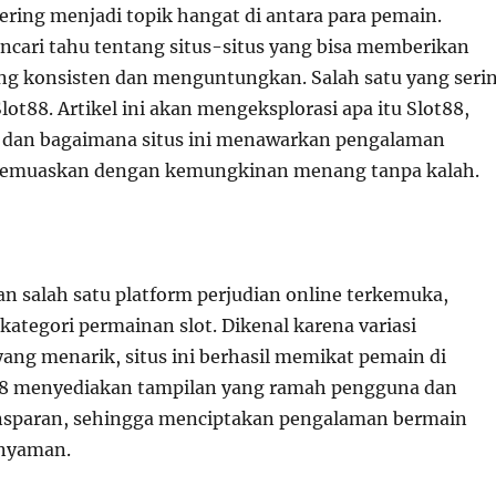
sering menjadi topik hangat di antara para pemain.
cari tahu tentang situs-situs yang bisa memberikan
g konsisten dan menguntungkan. Salah satu yang seri
lot88. Artikel ini akan mengeksplorasi apa itu Slot88,
 dan bagaimana situs ini menawarkan pengalaman
emuaskan dengan kemungkinan menang tanpa kalah.
n salah satu platform perjudian online terkemuka,
ategori permainan slot. Dikenal karena variasi
yang menarik, situs ini berhasil memikat pemain di
t88 menyediakan tampilan yang ramah pengguna dan
ansparan, sehingga menciptakan pengalaman bermain
nyaman.