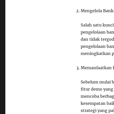
Mengelola Bankr
Salah satu kunc
pengelolaan ban
dan tidak tergo
pengelolaan ban
meningkatkan p
Memanfaatkan 
Sebelum mulai 
fitur demo yang 
mencoba berbaga
kesempatan bai
strategi yang pa