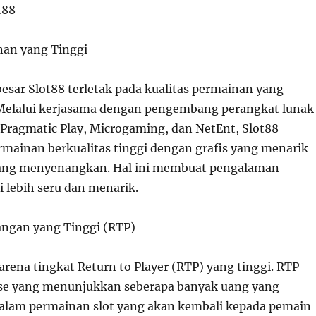
t88
nan yang Tinggi
esar Slot88 terletak pada kualitas permainan yang
Melalui kerjasama dengan pengembang perangkat lunak
 Pragmatic Play, Microgaming, dan NetEnt, Slot88
ainan berkualitas tinggi dengan grafis yang menarik
ang menyenangkan. Hal ini membuat pengalaman
 lebih seru dan menarik.
ngan yang Tinggi (RTP)
arena tingkat Return to Player (RTP) yang tinggi. RTP
ase yang menunjukkan seberapa banyak uang yang
alam permainan slot yang akan kembali kepada pemain