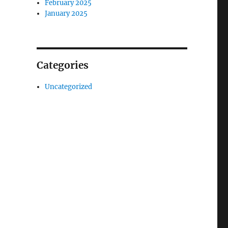
February 2025
January 2025
Categories
Uncategorized