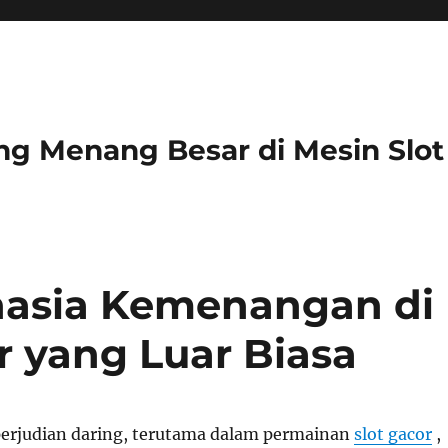
uang Menang Besar di Mesin Slot
asia Kemenangan di
r yang Luar Biasa
perjudian daring, terutama dalam permainan
slot gacor
,