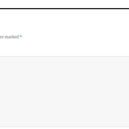
 are marked
*