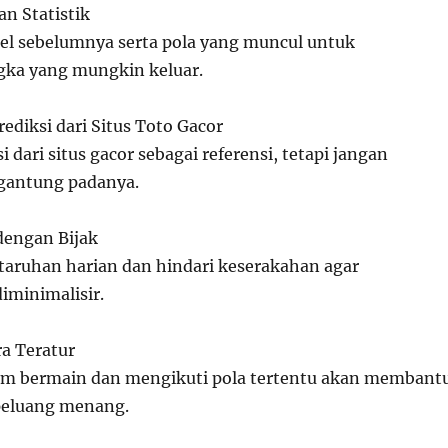
dan Statistik
ogel sebelumnya serta pola yang muncul untuk
ka yang mungkin keluar.
ediksi dari Situs Toto Gacor
 dari situs gacor sebagai referensi, tetapi jangan
gantung padanya.
dengan Bijak
taruhan harian dan hindari keserakahan agar
iminimalisir.
ra Teratur
am bermain dan mengikuti pola tertentu akan membant
eluang menang.