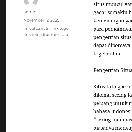
situs muncul ya
Author
admin
gacor semakin 
Posted
November 12, 2025
kemenangan yang
on
Tags
link alternatif
,
link togel
,
para pemainnya.
link toto
,
situs toto
,
toto
pengertian situs
dapat dipercaya
togel online.
Pengertian Situ
Situs toto gacor
dikenal sering 
peluang untuk me
bahasa Indonesi
“sering membawa
biasanya menyaj