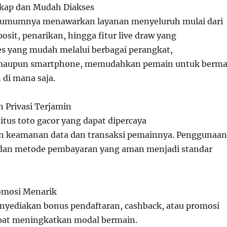
gkap dan Mudah Diakses
or umumnya menawarkan layanan menyeluruh mulai dari
osit, penarikan, hingga fitur live draw yang
es yang mudah melalui berbagai perangkat,
maupun smartphone, memudahkan pemain untuk berma
 di mana saja.
 Privasi Terjamin
itus toto gacor yang dapat dipercaya
n keamanan data dan transaksi pemainnya. Penggunaan
 dan metode pembayaran yang aman menjadi standar
omosi Menarik
nyediakan bonus pendaftaran, cashback, atau promosi
pat meningkatkan modal bermain.