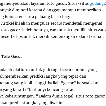
ng menyediakan layanan toto gacor. Situs-situs
gudang
banyak diminati karena dianggap mampu memberikan
 konsisten serta peluang besar bagi
 Artikel ini akan mengulas secara mendetail mengenai
 toto gacor, kelebihannya, cara untuk memilih situs yan
, beserta tips untuk meraih kemenangan dalam taruhan
s Toto Gacor
 adalah platform untuk judi togel secara online yang
kali memberikan prediksi angka yang tepat dan
nang yang lebih tinggi. Istilah “gacor” berasal dari
a yang berarti “berbunyi kencang” atau
 keberuntungan. ” Dalam dunia togel, situs toto gacor
ikan prediksi angka yang diyakini