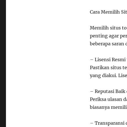
Cara Memilih Si
Memilih situs t
penting agar pe
beberapa saran 
– Lisensi Resmi
Pastikan situs t
yang diakui. Li
– Reputasi Baik
Periksa ulasan d
biasanya memilik
– Transparansi 