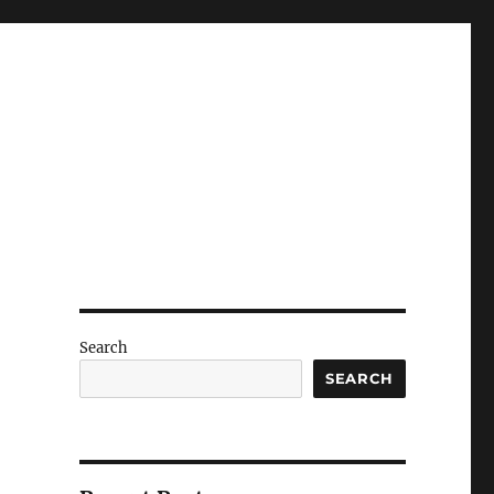
Search
SEARCH