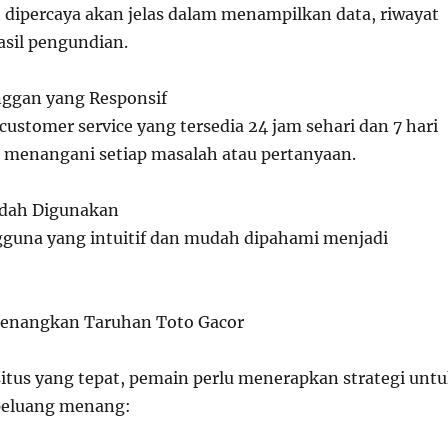
t dipercaya akan jelas dalam menampilkan data, riwayat
asil pengundian.
nggan yang Responsif
ustomer service yang tersedia 24 jam sehari dan 7 hari
menangani setiap masalah atau pertanyaan.
udah Digunakan
guna yang intuitif dan mudah dipahami menjadi
enangkan Taruhan Toto Gacor
situs yang tepat, pemain perlu menerapkan strategi unt
eluang menang: