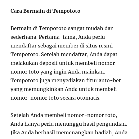
Cara Bermain di Tempototo
Bermain di Tempototo sangat mudah dan
sederhana. Pertama-tama, Anda perlu
mendaftar sebagai member di situs resmi
Tempototo. Setelah mendaftar, Anda dapat
melakukan deposit untuk membeli nomor-
nomor toto yang ingin Anda mainkan.
Tempototo juga menyediakan fitur auto-bet
yang memungkinkan Anda untuk membeli
nomor-nomor toto secara otomatis.
Setelah Anda membeli nomor-nomor toto,
Anda hanya perlu menunggu hasil pengundian.
Jika Anda berhasil memenangkan hadiah, Anda