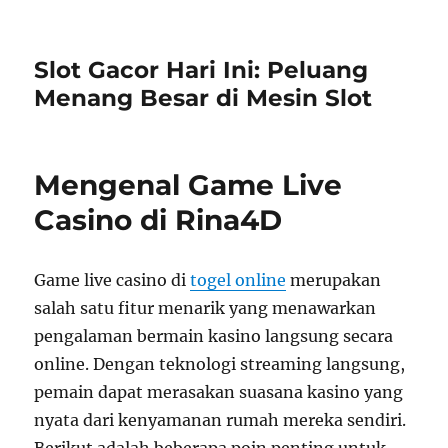
Slot Gacor Hari Ini: Peluang
Menang Besar di Mesin Slot
Mengenal Game Live
Casino di Rina4D
Game live casino di
togel online
merupakan
salah satu fitur menarik yang menawarkan
pengalaman bermain kasino langsung secara
online. Dengan teknologi streaming langsung,
pemain dapat merasakan suasana kasino yang
nyata dari kenyamanan rumah mereka sendiri.