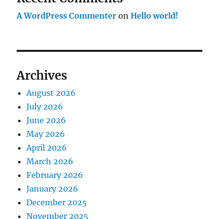
A WordPress Commenter
on
Hello world!
Archives
August 2026
July 2026
June 2026
May 2026
April 2026
March 2026
February 2026
January 2026
December 2025
November 2025