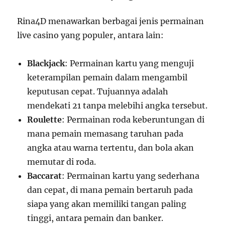
Rina4D menawarkan berbagai jenis permainan
live casino yang populer, antara lain:
Blackjack
: Permainan kartu yang menguji
keterampilan pemain dalam mengambil
keputusan cepat. Tujuannya adalah
mendekati 21 tanpa melebihi angka tersebut.
Roulette
: Permainan roda keberuntungan di
mana pemain memasang taruhan pada
angka atau warna tertentu, dan bola akan
memutar di roda.
Baccarat
: Permainan kartu yang sederhana
dan cepat, di mana pemain bertaruh pada
siapa yang akan memiliki tangan paling
tinggi, antara pemain dan banker.