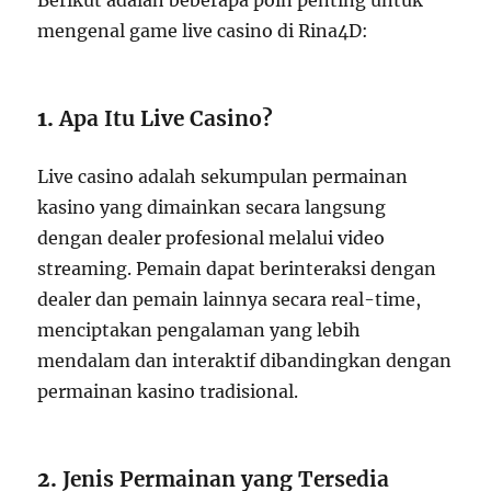
Berikut adalah beberapa poin penting untuk
mengenal game live casino di Rina4D:
1.
Apa Itu Live Casino?
Live casino adalah sekumpulan permainan
kasino yang dimainkan secara langsung
dengan dealer profesional melalui video
streaming. Pemain dapat berinteraksi dengan
dealer dan pemain lainnya secara real-time,
menciptakan pengalaman yang lebih
mendalam dan interaktif dibandingkan dengan
permainan kasino tradisional.
2.
Jenis Permainan yang Tersedia