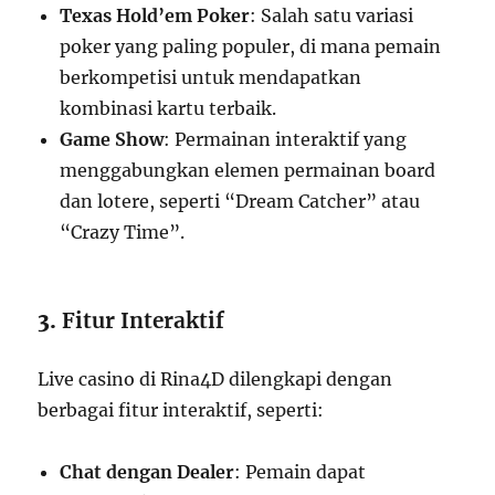
Texas Hold’em Poker
: Salah satu variasi
poker yang paling populer, di mana pemain
berkompetisi untuk mendapatkan
kombinasi kartu terbaik.
Game Show
: Permainan interaktif yang
menggabungkan elemen permainan board
dan lotere, seperti “Dream Catcher” atau
“Crazy Time”.
3.
Fitur Interaktif
Live casino di Rina4D dilengkapi dengan
berbagai fitur interaktif, seperti:
Chat dengan Dealer
: Pemain dapat