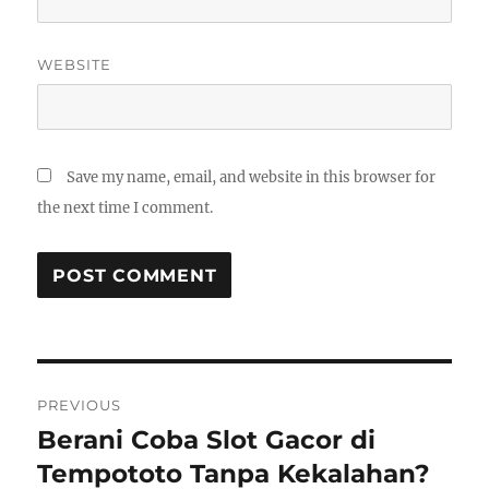
WEBSITE
Save my name, email, and website in this browser for
the next time I comment.
Post
PREVIOUS
navigation
Berani Coba Slot Gacor di
Previous
post:
Tempototo Tanpa Kekalahan?