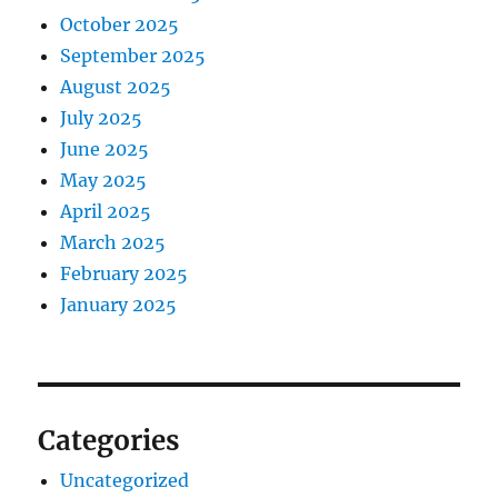
October 2025
September 2025
August 2025
July 2025
June 2025
May 2025
April 2025
March 2025
February 2025
January 2025
Categories
Uncategorized