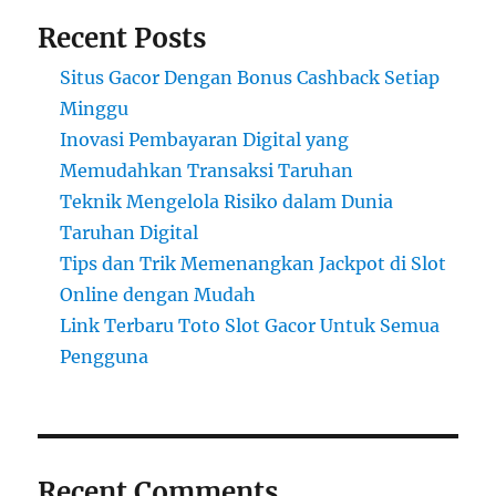
Recent Posts
Situs Gacor Dengan Bonus Cashback Setiap
Minggu
Inovasi Pembayaran Digital yang
Memudahkan Transaksi Taruhan
Teknik Mengelola Risiko dalam Dunia
Taruhan Digital
Tips dan Trik Memenangkan Jackpot di Slot
Online dengan Mudah
Link Terbaru Toto Slot Gacor Untuk Semua
Pengguna
Recent Comments