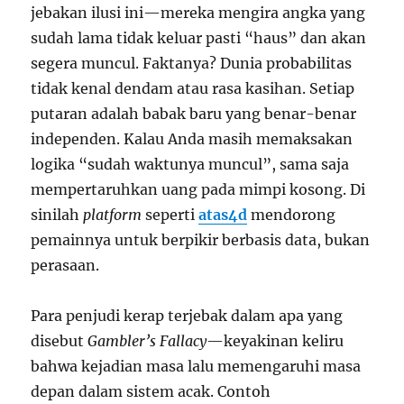
jebakan ilusi ini—mereka mengira angka yang
sudah lama tidak keluar pasti “haus” dan akan
segera muncul. Faktanya? Dunia probabilitas
tidak kenal dendam atau rasa kasihan. Setiap
putaran adalah babak baru yang benar-benar
independen. Kalau Anda masih memaksakan
logika “sudah waktunya muncul”, sama saja
mempertaruhkan uang pada mimpi kosong. Di
sinilah
platform
seperti
atas4d
mendorong
pemainnya untuk berpikir berbasis data, bukan
perasaan.
Para penjudi kerap terjebak dalam apa yang
disebut
Gambler’s Fallacy
—keyakinan keliru
bahwa kejadian masa lalu memengaruhi masa
depan dalam sistem acak. Contoh