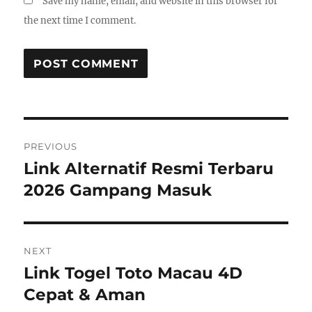
Save my name, email, and website in this browser for
the next time I comment.
Post
PREVIOUS
navigation
Link Alternatif Resmi Terbaru
Previous
post:
2026 Gampang Masuk
NEXT
Link Togel Toto Macau 4D
Next
post:
Cepat & Aman