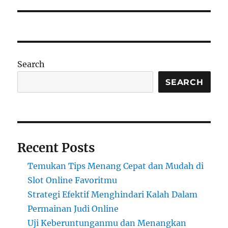
Search
SEARCH
Recent Posts
Temukan Tips Menang Cepat dan Mudah di
Slot Online Favoritmu
Strategi Efektif Menghindari Kalah Dalam
Permainan Judi Online
Uji Keberuntunganmu dan Menangkan