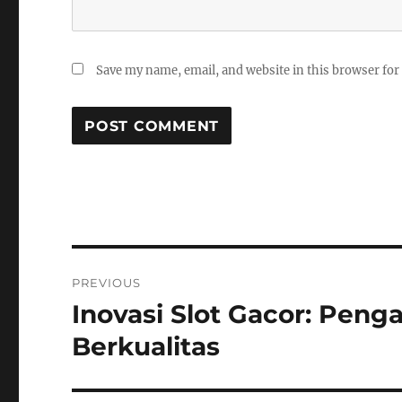
Save my name, email, and website in this browser for
Post
PREVIOUS
navigation
Inovasi Slot Gacor: Pen
Previous
post:
Berkualitas