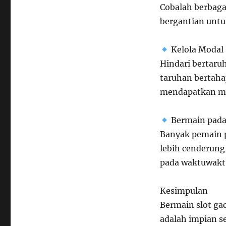
Cobalah berbaga
bergantian unt
Kelola Modal 
Hindari bertaru
taruhan bertaha
mendapatkan m
Bermain pada
Banyak pemain p
lebih cenderun
pada waktuwaktu
Kesimpulan
Bermain slot ga
adalah impian s