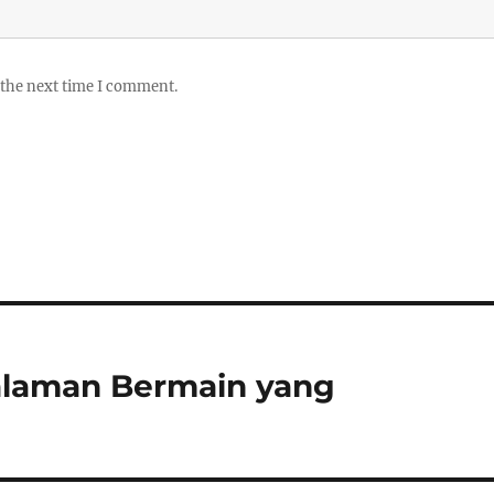
 the next time I comment.
galaman Bermain yang