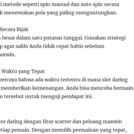
i metode seperti spin manual dan auto spin secara
uk menemukan pola yang paling menguntungkan.
Secara Bijak
h besar dalam satu putaran tunggal. Gunakan strategi
p agar saldo Anda tidak cepat habis sebelum
axwin.
 Waktu yang Tepat
ercaya bahwa ada waktu tertentu di mana slot daring
g memberikan kemenangan. Anda bisa mencoba bermain
 tersebut untuk menguji pendapat ini.
cor daring dengan fitur scatter dan peluang maxwin
etiap pemain. Dengan memilih permainan yang tepat,