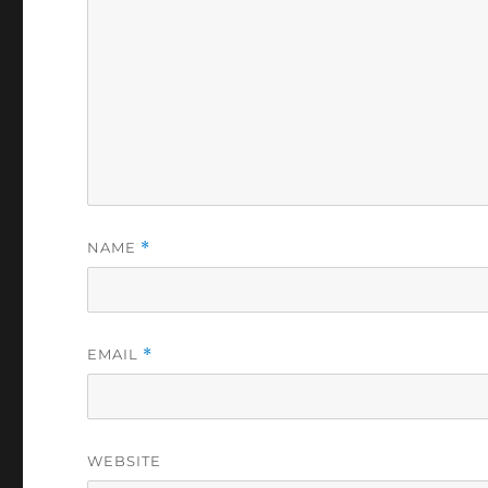
NAME
*
EMAIL
*
WEBSITE