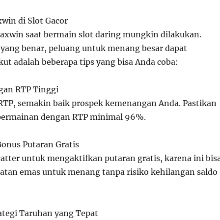
win di Slot Gacor
win saat bermain slot daring mungkin dilakukan.
 yang benar, peluang untuk menang besar dapat
kut adalah beberapa tips yang bisa Anda coba:
ngan RTP Tinggi
RTP, semakin baik prospek kemenangan Anda. Pastikan
permainan dengan RTP minimal 96%.
onus Putaran Gratis
atter untuk mengaktifkan putaran gratis, karena ini bis
tan emas untuk menang tanpa risiko kehilangan saldo
ategi Taruhan yang Tepat