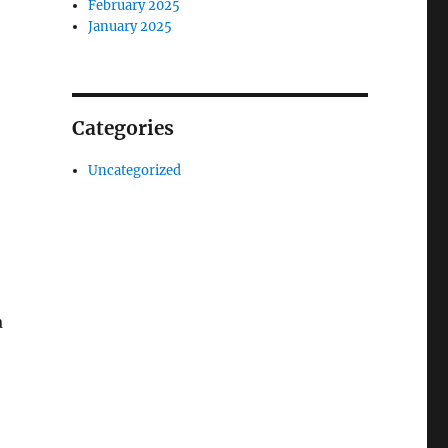
February 2025
January 2025
Categories
Uncategorized
a