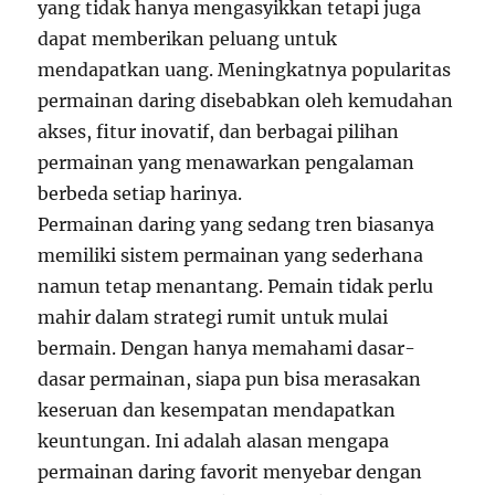
yang tidak hanya mengasyikkan tetapi juga
dapat memberikan peluang untuk
mendapatkan uang. Meningkatnya popularitas
permainan daring disebabkan oleh kemudahan
akses, fitur inovatif, dan berbagai pilihan
permainan yang menawarkan pengalaman
berbeda setiap harinya.
Permainan daring yang sedang tren biasanya
memiliki sistem permainan yang sederhana
namun tetap menantang. Pemain tidak perlu
mahir dalam strategi rumit untuk mulai
bermain. Dengan hanya memahami dasar-
dasar permainan, siapa pun bisa merasakan
keseruan dan kesempatan mendapatkan
keuntungan. Ini adalah alasan mengapa
permainan daring favorit menyebar dengan