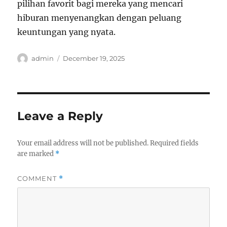
pilihan favorit bagi mereka yang mencari
hiburan menyenangkan dengan peluang
keuntungan yang nyata.
Author
Posted
admin
December 19, 2025
on
Leave a Reply
Your email address will not be published.
Required fields
are marked
*
COMMENT
*