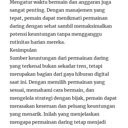
Mengatur waktu bermain dan anggaran juga
sangat penting. Dengan manajemen yang
tepat, pemain dapat menikmati permainan
daring dengan sehat sambil memaksimalkan
potensi keuntungan tanpa mengganggu
rutinitas harian mereka.
Kesimpulan
Sumber keuntungan dari permainan daring
yang terkenal bukan sekadar tren, tetapi
merupakan bagian dari gaya hiburan digital
saat ini. Dengan memilih permainan yang
sesuai, memahami cara bermain, dan
mengelola strategi dengan bijak, pemain dapat
merasakan keseruan dan peluang keuntungan
yang menarik. Inilah yang menjelaskan
mengapa permainan daring tetap menjadi