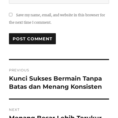
Save my name, email, and website in this browser for
the next time I comment.
Post
PREVIOUS
navigation
Kunci Sukses Bermain Tanpa
Previous
post:
Batas dan Menang Konsisten
NEXT
Next