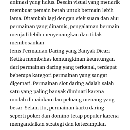
animasi yang halus. Desain visual yang menarik
membuat pemain betah untuk bermain lebih
lama. Ditambah lagi dengan efek suara dan alur
permainan yang dinamis, pengalaman bermain
menjadi lebih menyenangkan dan tidak
membosankan.
Jenis Permainan Daring yang Banyak Dicari
Ketika membahas kemungkinan keuntungan
dari permainan daring yang terkenal, terdapat
beberapa kategori permainan yang sangat
digemari. Permainan slot daring adalah salah
satu yang paling banyak diminati karena
mudah dimainkan dan peluang menang yang
besar. Selain itu, permainan kartu daring
seperti poker dan domino tetap populer karena
mengandalkan strategi dan keterampilan