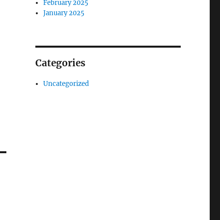
February 2025
January 2025
Categories
Uncategorized