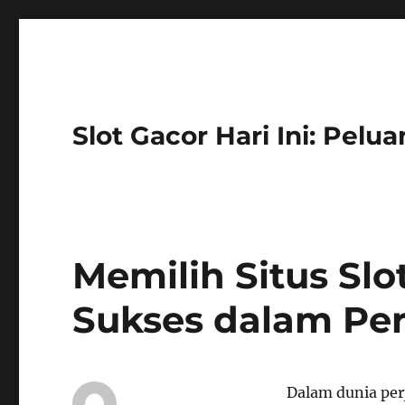
Slot Gacor Hari Ini: Pel
Memilih Situs Slo
Sukses dalam Per
Dalam dunia pe