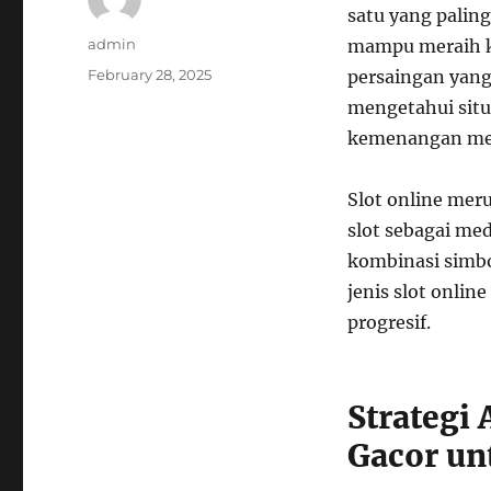
satu yang palin
Author
admin
mampu meraih k
Posted
February 28, 2025
persaingan yang
on
mengetahui situ
kemenangan me
Slot online mer
slot sebagai m
kombinasi simbo
jenis slot onlin
progresif.
Strategi
Gacor u