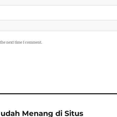
 the next time I comment.
Mudah Menang di Situs