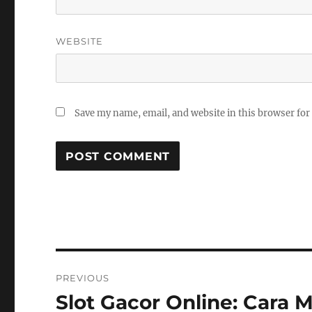
WEBSITE
Save my name, email, and website in this browser for
Post
PREVIOUS
navigation
Slot Gacor Online: Cara 
Previous