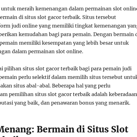
i untuk meraih kemenangan dalam permainan slot onlin
rmain di situs slot gacor terbaik. Situs tersebut
orm judi online yang memiliki tingkat kemenangan yan
berikan kemudahan bagi para pemain. Dengan bermain 
r, pemain memiliki kesempatan yang lebih besar untuk
gan dalam permainan slot online.
i pilihan situs slot gacor terbaik bagi para pemain judi
pemain perlu selektif dalam memilih situs tersebut untu
akan situs abal-abal. Beberapa hal yang perlu
am pemilihan situs slot gacor terbaik adalah keberadaa
eputasi yang baik, dan penawaran bonus yang menarik.
Menang: Bermain di Situs Slot