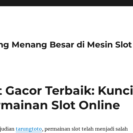
uang Menang Besar di Mesin Slot
t Gacor Terbaik: Kunc
mainan Slot Online
rjudian
tarungtoto
, permainan slot telah menjadi salah