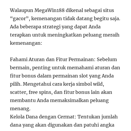
Walaupun MegaWin188 dikenal sebagai situs
“gacor”, kemenangan tidak datang begitu saja.
Ada beberapa strategi yang dapat Anda
terapkan untuk meningkatkan peluang meraih
kemenangan:
Fahami Aturan dan Fitur Permainan: Sebelum
bermain, penting untuk memahami aturan dan
fitur bonus dalam permainan slot yang Anda
pilih. Mengetahui cara kerja simbol wild,
scatter, free spins, dan fitur bonus lain akan
membantu Anda memaksimalkan peluang
menang.
Kelola Dana dengan Cermat: Tentukan jumlah
dana yang akan digunakan dan patuhi angka