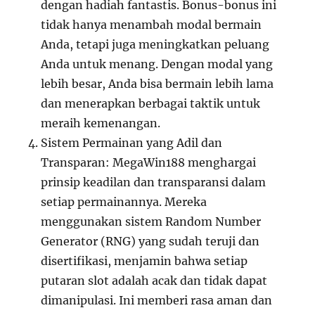
dengan hadiah fantastis. Bonus-bonus ini
tidak hanya menambah modal bermain
Anda, tetapi juga meningkatkan peluang
Anda untuk menang. Dengan modal yang
lebih besar, Anda bisa bermain lebih lama
dan menerapkan berbagai taktik untuk
meraih kemenangan.
Sistem Permainan yang Adil dan
Transparan: MegaWin188 menghargai
prinsip keadilan dan transparansi dalam
setiap permainannya. Mereka
menggunakan sistem Random Number
Generator (RNG) yang sudah teruji dan
disertifikasi, menjamin bahwa setiap
putaran slot adalah acak dan tidak dapat
dimanipulasi. Ini memberi rasa aman dan