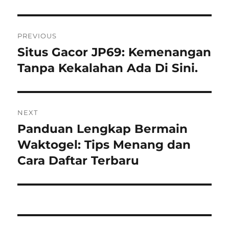
Post
PREVIOUS
navigation
Situs Gacor JP69: Kemenangan
Previous
post:
Tanpa Kekalahan Ada Di Sini.
NEXT
Panduan Lengkap Bermain
Next
post:
Waktogel: Tips Menang dan
Cara Daftar Terbaru