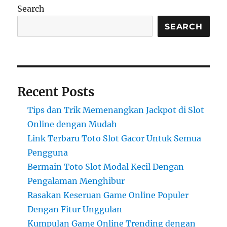
Search
SEARCH
Recent Posts
Tips dan Trik Memenangkan Jackpot di Slot
Online dengan Mudah
Link Terbaru Toto Slot Gacor Untuk Semua
Pengguna
Bermain Toto Slot Modal Kecil Dengan
Pengalaman Menghibur
Rasakan Keseruan Game Online Populer
Dengan Fitur Unggulan
Kumpulan Game Online Trending dengan