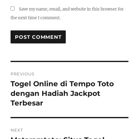
Save my name, email, and website in this browser for
the next time I comment.
Post
PREVIOUS
navigation
Togel Online di Tempo Toto
Previous
post:
dengan Hadiah Jackpot
Terbesar
NEXT