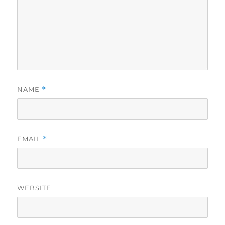
NAME
*
EMAIL
*
WEBSITE