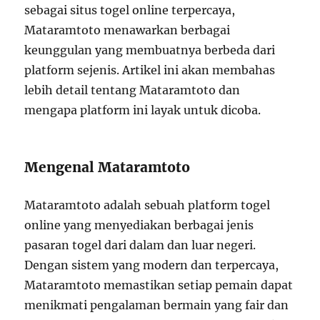
sebagai situs togel online terpercaya,
Mataramtoto menawarkan berbagai
keunggulan yang membuatnya berbeda dari
platform sejenis. Artikel ini akan membahas
lebih detail tentang Mataramtoto dan
mengapa platform ini layak untuk dicoba.
Mengenal Mataramtoto
Mataramtoto adalah sebuah platform togel
online yang menyediakan berbagai jenis
pasaran togel dari dalam dan luar negeri.
Dengan sistem yang modern dan terpercaya,
Mataramtoto memastikan setiap pemain dapat
menikmati pengalaman bermain yang fair dan