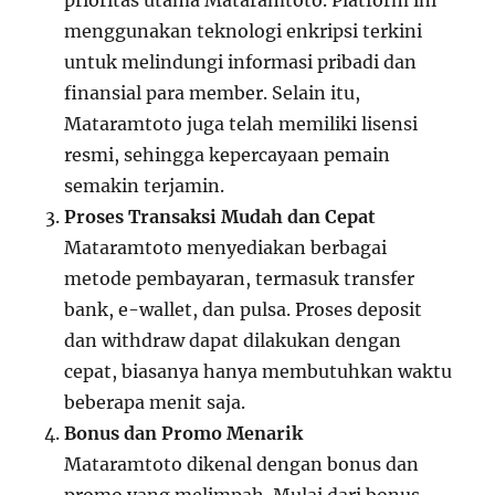
prioritas utama Mataramtoto. Platform ini
menggunakan teknologi enkripsi terkini
untuk melindungi informasi pribadi dan
finansial para member. Selain itu,
Mataramtoto juga telah memiliki lisensi
resmi, sehingga kepercayaan pemain
semakin terjamin.
Proses Transaksi Mudah dan Cepat
Mataramtoto menyediakan berbagai
metode pembayaran, termasuk transfer
bank, e-wallet, dan pulsa. Proses deposit
dan withdraw dapat dilakukan dengan
cepat, biasanya hanya membutuhkan waktu
beberapa menit saja.
Bonus dan Promo Menarik
Mataramtoto dikenal dengan bonus dan