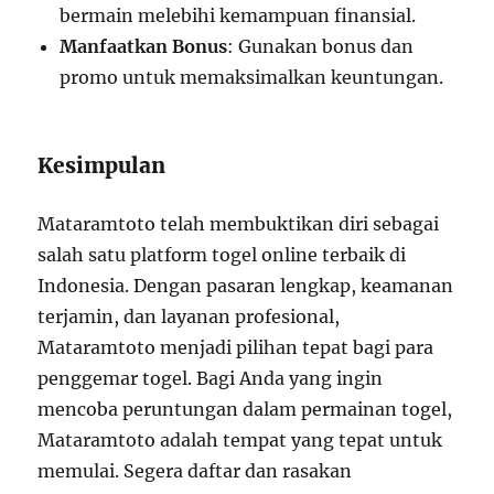
bermain melebihi kemampuan finansial.
Manfaatkan Bonus
: Gunakan bonus dan
promo untuk memaksimalkan keuntungan.
Kesimpulan
Mataramtoto telah membuktikan diri sebagai
salah satu platform togel online terbaik di
Indonesia. Dengan pasaran lengkap, keamanan
terjamin, dan layanan profesional,
Mataramtoto menjadi pilihan tepat bagi para
penggemar togel. Bagi Anda yang ingin
mencoba peruntungan dalam permainan togel,
Mataramtoto adalah tempat yang tepat untuk
memulai. Segera daftar dan rasakan