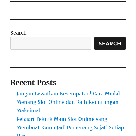
Search
SEARCH
Recent Posts
Jangan Lewatkan Kesempatan! Cara Mudah
Menang Slot Online dan Raih Keuntungan
Maksimal
Pelajari Teknik Main Slot Online yang
Membuat Kamu Jadi Pemenang Sejati Setiap