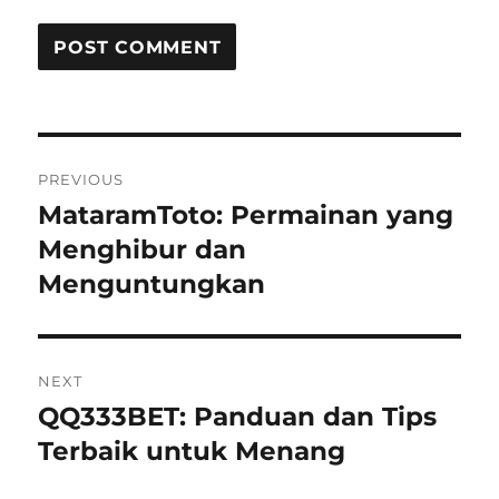
Post
PREVIOUS
navigation
MataramToto: Permainan yang
Previous
post:
Menghibur dan
Menguntungkan
NEXT
QQ333BET: Panduan dan Tips
Next
post:
Terbaik untuk Menang