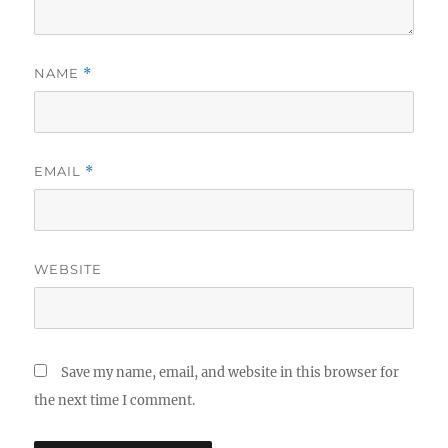
NAME
*
EMAIL
*
WEBSITE
Save my name, email, and website in this browser for
the next time I comment.