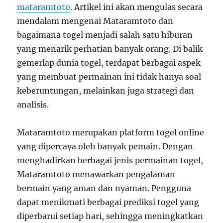
mataramtoto
. Artikel ini akan mengulas secara
mendalam mengenai Mataramtoto dan
bagaimana togel menjadi salah satu hiburan
yang menarik perhatian banyak orang. Di balik
gemerlap dunia togel, terdapat berbagai aspek
yang membuat permainan ini tidak hanya soal
keberuntungan, melainkan juga strategi dan
analisis.
Mataramtoto merupakan platform togel online
yang dipercaya oleh banyak pemain. Dengan
menghadirkan berbagai jenis permainan togel,
Mataramtoto menawarkan pengalaman
bermain yang aman dan nyaman. Pengguna
dapat menikmati berbagai prediksi togel yang
diperbarui setiap hari, sehingga meningkatkan