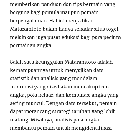
memberikan panduan dan tips bermain yang
berguna bagi pemula maupun pemain
berpengalaman. Hal ini menjadikan
Mataramtoto bukan hanya sekadar situs togel,
melainkan juga pusat edukasi bagi para pecinta
permainan angka.
Salah satu keunggulan Mataramtoto adalah
kemampuannya untuk menyajikan data
statistik dan analisis yang mendalam.
Informasi yang disediakan mencakup tren
angka, pola keluar, dan kombinasi angka yang
sering muncul. Dengan data tersebut, pemain
dapat merancang strategi taruhan yang lebih
matang. Misalnya, analisis pola angka
membantu pemain untuk mengidentifikasi