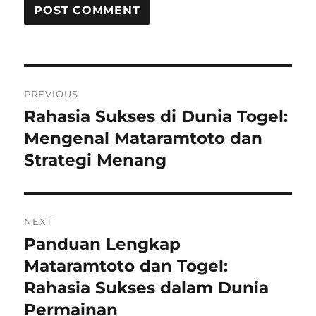
Post
PREVIOUS
navigation
Rahasia Sukses di Dunia Togel:
Previous
post:
Mengenal Mataramtoto dan
Strategi Menang
NEXT
Panduan Lengkap
Next
post:
Mataramtoto dan Togel:
Rahasia Sukses dalam Dunia
Permainan