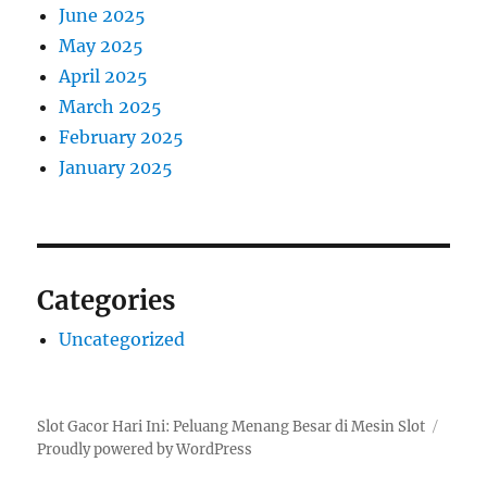
June 2025
May 2025
April 2025
March 2025
February 2025
January 2025
Categories
Uncategorized
Slot Gacor Hari Ini: Peluang Menang Besar di Mesin Slot
Proudly powered by WordPress