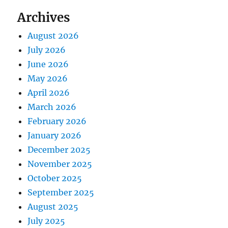
Archives
August 2026
July 2026
June 2026
May 2026
April 2026
March 2026
February 2026
January 2026
December 2025
November 2025
October 2025
September 2025
August 2025
July 2025