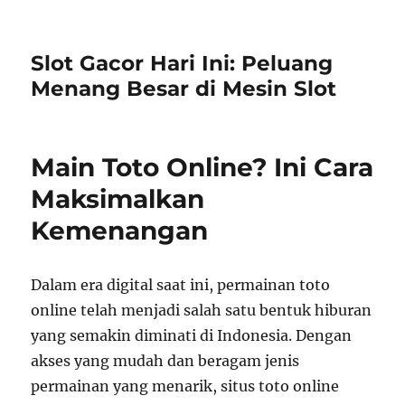
Slot Gacor Hari Ini: Peluang
Menang Besar di Mesin Slot
Main Toto Online? Ini Cara
Maksimalkan
Kemenangan
Dalam era digital saat ini, permainan toto
online telah menjadi salah satu bentuk hiburan
yang semakin diminati di Indonesia. Dengan
akses yang mudah dan beragam jenis
permainan yang menarik, situs toto online