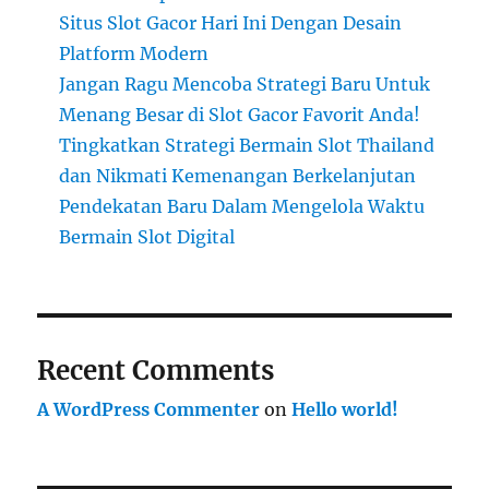
Situs Slot Gacor Hari Ini Dengan Desain
Platform Modern
Jangan Ragu Mencoba Strategi Baru Untuk
Menang Besar di Slot Gacor Favorit Anda!
Tingkatkan Strategi Bermain Slot Thailand
dan Nikmati Kemenangan Berkelanjutan
Pendekatan Baru Dalam Mengelola Waktu
Bermain Slot Digital
Recent Comments
A WordPress Commenter
on
Hello world!