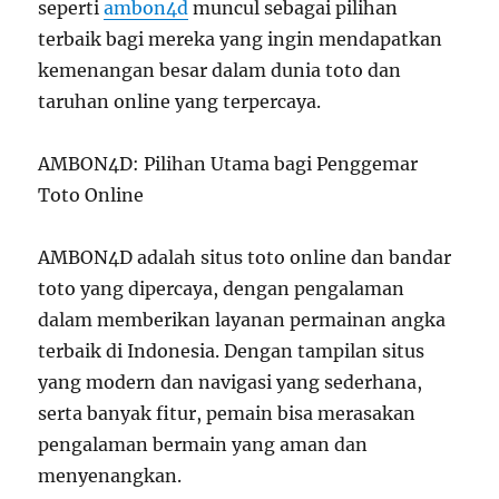
seperti
ambon4d
muncul sebagai pilihan
terbaik bagi mereka yang ingin mendapatkan
kemenangan besar dalam dunia toto dan
taruhan online yang terpercaya.
AMBON4D: Pilihan Utama bagi Penggemar
Toto Online
AMBON4D adalah situs toto online dan bandar
toto yang dipercaya, dengan pengalaman
dalam memberikan layanan permainan angka
terbaik di Indonesia. Dengan tampilan situs
yang modern dan navigasi yang sederhana,
serta banyak fitur, pemain bisa merasakan
pengalaman bermain yang aman dan
menyenangkan.