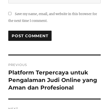
Save my name, email, and website in this browser for
the next time I comment.
Post
PREVIOUS
navigation
Platform Terpercaya untuk
Previous
post:
Pengalaman Judi Online yang
Aman dan Profesional
NEXT