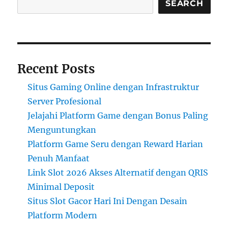
SEARCH
Recent Posts
Situs Gaming Online dengan Infrastruktur
Server Profesional
Jelajahi Platform Game dengan Bonus Paling
Menguntungkan
Platform Game Seru dengan Reward Harian
Penuh Manfaat
Link Slot 2026 Akses Alternatif dengan QRIS
Minimal Deposit
Situs Slot Gacor Hari Ini Dengan Desain
Platform Modern