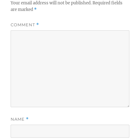
Your email address will not be published.
Required fields
are marked
*
COMMENT
*
NAME
*