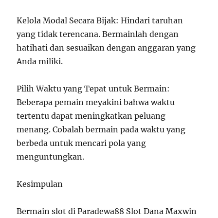
Kelola Modal Secara Bijak: Hindari taruhan
yang tidak terencana. Bermainlah dengan
hatihati dan sesuaikan dengan anggaran yang
Anda miliki.
Pilih Waktu yang Tepat untuk Bermain:
Beberapa pemain meyakini bahwa waktu
tertentu dapat meningkatkan peluang
menang. Cobalah bermain pada waktu yang
berbeda untuk mencari pola yang
menguntungkan.
Kesimpulan
Bermain slot di Paradewa88 Slot Dana Maxwin