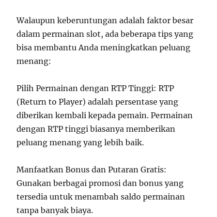
Walaupun keberuntungan adalah faktor besar
dalam permainan slot, ada beberapa tips yang
bisa membantu Anda meningkatkan peluang
menang:
Pilih Permainan dengan RTP Tinggi: RTP
(Return to Player) adalah persentase yang
diberikan kembali kepada pemain. Permainan
dengan RTP tinggi biasanya memberikan
peluang menang yang lebih baik.
Manfaatkan Bonus dan Putaran Gratis:
Gunakan berbagai promosi dan bonus yang
tersedia untuk menambah saldo permainan
tanpa banyak biaya.