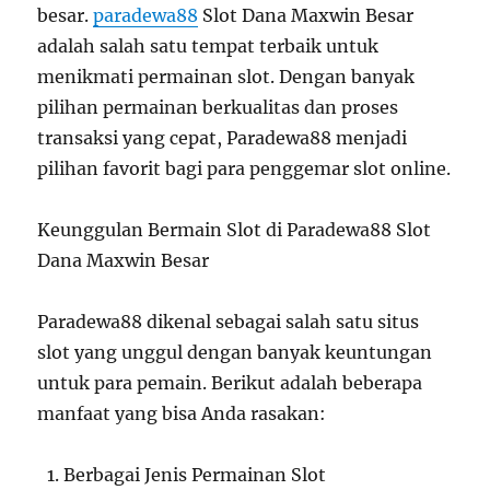
besar.
paradewa88
Slot Dana Maxwin Besar
adalah salah satu tempat terbaik untuk
menikmati permainan slot. Dengan banyak
pilihan permainan berkualitas dan proses
transaksi yang cepat, Paradewa88 menjadi
pilihan favorit bagi para penggemar slot online.
Keunggulan Bermain Slot di Paradewa88 Slot
Dana Maxwin Besar
Paradewa88 dikenal sebagai salah satu situs
slot yang unggul dengan banyak keuntungan
untuk para pemain. Berikut adalah beberapa
manfaat yang bisa Anda rasakan:
Berbagai Jenis Permainan Slot