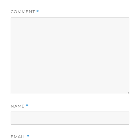
COMMENT
*
NAME
*
EMAIL
*