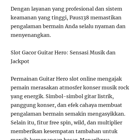
Dengan layanan yang profesional dan sistem
keamanan yang tinggi, Paus138 memastikan
pengalaman bermain Anda selalu nyaman dan
menyenangkan.
Slot Gacor Guitar Hero: Sensasi Musik dan
Jackpot
Permainan Guitar Hero slot online mengajak
pemain merasakan atmosfer konser musik rock
yang energik. Simbol-simbol gitar listrik,
panggung konser, dan efek cahaya membuat
pengalaman bermain semakin mengasyikkan.
Selain itu, fitur free spin, wild, dan multiplier
memberikan kesempatan tambahan untuk