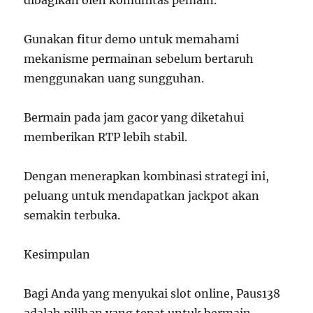
dibagikan oleh komunitas pemain.
Gunakan fitur demo untuk memahami
mekanisme permainan sebelum bertaruh
menggunakan uang sungguhan.
Bermain pada jam gacor yang diketahui
memberikan RTP lebih stabil.
Dengan menerapkan kombinasi strategi ini,
peluang untuk mendapatkan jackpot akan
semakin terbuka.
Kesimpulan
Bagi Anda yang menyukai slot online, Paus138