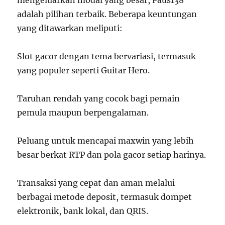
mengeluarkan modal yang besar, Paus138
adalah pilihan terbaik. Beberapa keuntungan
yang ditawarkan meliputi:
Slot gacor dengan tema bervariasi, termasuk
yang populer seperti Guitar Hero.
Taruhan rendah yang cocok bagi pemain
pemula maupun berpengalaman.
Peluang untuk mencapai maxwin yang lebih
besar berkat RTP dan pola gacor setiap harinya.
Transaksi yang cepat dan aman melalui
berbagai metode deposit, termasuk dompet
elektronik, bank lokal, dan QRIS.