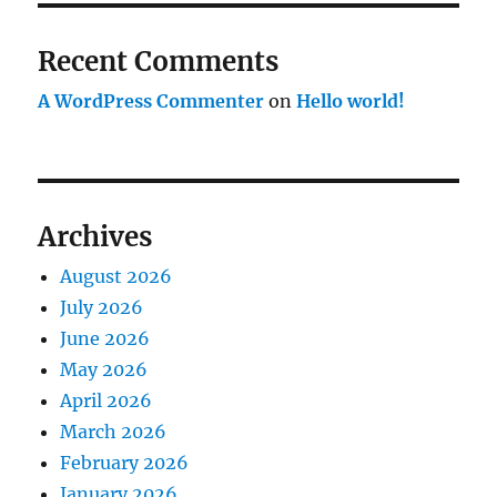
Recent Comments
A WordPress Commenter
on
Hello world!
Archives
August 2026
July 2026
June 2026
May 2026
April 2026
March 2026
February 2026
January 2026