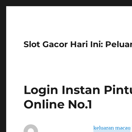
Slot Gacor Hari Ini: Pel
Login Instan Pin
Online No.1
keluaran macau