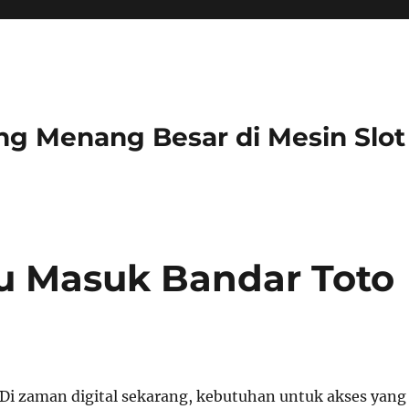
uang Menang Besar di Mesin Slot
tu Masuk Bandar Toto
Di zaman digital sekarang, kebutuhan untuk akses yang