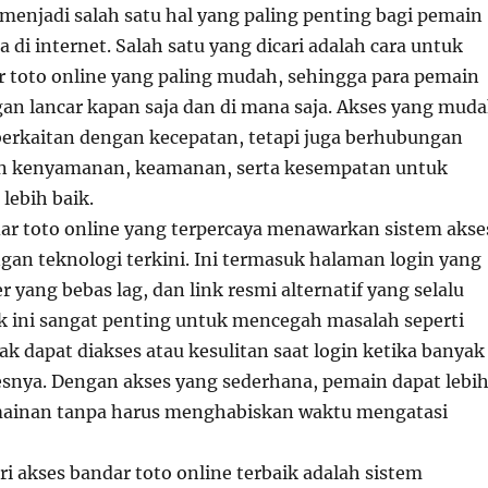
menjadi salah satu hal yang paling penting bagi pemain
di internet. Salah satu yang dicari adalah cara untuk
 toto online yang paling mudah, sehingga para pemain
gan lancar kapan saja dan di mana saja. Akses yang mud
 berkaitan dengan kecepatan, tetapi juga berhubungan
n kenyamanan, keamanan, serta kesempatan untuk
lebih baik.
 toto online yang terpercaya menawarkan sistem akse
gan teknologi terkini. Ini termasuk halaman login yang
r yang bebas lag, dan link resmi alternatif yang selalu
ek ini sangat penting untuk mencegah masalah seperti
ak dapat diakses atau kesulitan saat login ketika banyak
nya. Dengan akses yang sederhana, pemain dapat lebi
ainan tanpa harus menghabiskan waktu mengatasi
i akses bandar toto online terbaik adalah sistem