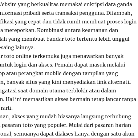
bsite yang berkualitas memakai enkripsi data ganda
nformasi pribadi serta transaksi pengguna. Ditambah,
ifikasi yang cepat dan tidak rumit membuat proses login
pa merepotkan. Kombinasi antara keamanan dan
ah yang membuat bandar toto tertentu lebih unggul
saing lainnya.
dar toto online terkemuka juga menawarkan banyak
untuk login dan akses. Pemain dapat masuk melalui
p atau perangkat mobile dengan tampilan yang
n, banyak situs yang kini menyediakan link alternatif
gatasi saat domain utama terblokir atau dalam
m. Hal ini memastikan akses bermain tetap lancar tanpa
arti.
inan, akses yang mudah biasanya langsung terhubung
pasaran toto yang populer. Mulai dari pasaran harian
ional, semuanya dapat diakses hanya dengan satu akun