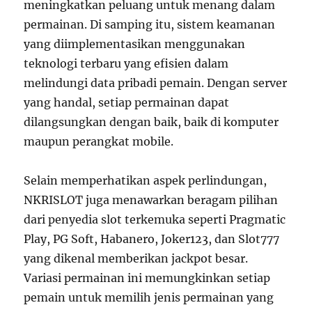
meningkatkan peluang untuk menang dalam
permainan. Di samping itu, sistem keamanan
yang diimplementasikan menggunakan
teknologi terbaru yang efisien dalam
melindungi data pribadi pemain. Dengan server
yang handal, setiap permainan dapat
dilangsungkan dengan baik, baik di komputer
maupun perangkat mobile.
Selain memperhatikan aspek perlindungan,
NKRISLOT juga menawarkan beragam pilihan
dari penyedia slot terkemuka seperti Pragmatic
Play, PG Soft, Habanero, Joker123, dan Slot777
yang dikenal memberikan jackpot besar.
Variasi permainan ini memungkinkan setiap
pemain untuk memilih jenis permainan yang