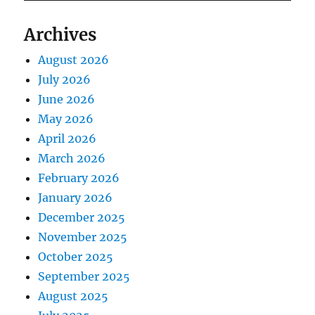
Archives
August 2026
July 2026
June 2026
May 2026
April 2026
March 2026
February 2026
January 2026
December 2025
November 2025
October 2025
September 2025
August 2025