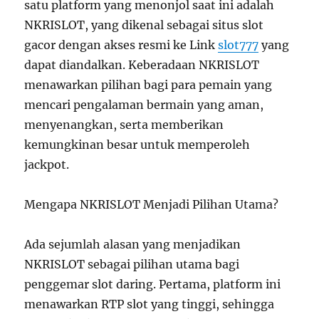
satu platform yang menonjol saat ini adalah
NKRISLOT, yang dikenal sebagai situs slot
gacor dengan akses resmi ke Link
slot777
yang
dapat diandalkan. Keberadaan NKRISLOT
menawarkan pilihan bagi para pemain yang
mencari pengalaman bermain yang aman,
menyenangkan, serta memberikan
kemungkinan besar untuk memperoleh
jackpot.
Mengapa NKRISLOT Menjadi Pilihan Utama?
Ada sejumlah alasan yang menjadikan
NKRISLOT sebagai pilihan utama bagi
penggemar slot daring. Pertama, platform ini
menawarkan RTP slot yang tinggi, sehingga