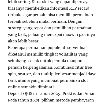
lebih sering. Situs slot yang dapat dipercaya
biasanya memberikan informasi RTP secara
terbuka agar pemain bisa memilih permainan
terbaik sebelum mulai bermain. Dengan
strategi yang tepat dan pemilihan permainan
yang baik, peluang mencapai maxwin pastinya
akan lebih besar.
Beberapa permainan populer di server luar
diketahui memiliki tingkat volatilitas yang
seimbang, cocok untuk pemula maupun
pemain berpengalaman. Kombinasi fitur free
spin, scatter, dan multiplier besar menjadi daya
tarik utama yang membuat permainan slot
online semakin diminati.
Deposit QRIS di Tahun 2025: Praktis dan Aman
Pada tahun 2025, pilihan metode pembayaran