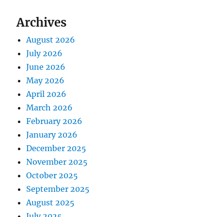
Archives
August 2026
July 2026
June 2026
May 2026
April 2026
March 2026
February 2026
January 2026
December 2025
November 2025
October 2025
September 2025
August 2025
July 2025