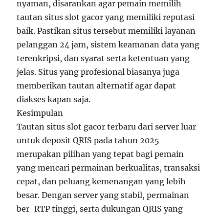
nyaman, disarankan agar pemain memilih
tautan situs slot gacor yang memiliki reputasi
baik. Pastikan situs tersebut memiliki layanan
pelanggan 24 jam, sistem keamanan data yang
terenkripsi, dan syarat serta ketentuan yang
jelas. Situs yang profesional biasanya juga
memberikan tautan alternatif agar dapat
diakses kapan saja.
Kesimpulan
Tautan situs slot gacor terbaru dari server luar
untuk deposit QRIS pada tahun 2025
merupakan pilihan yang tepat bagi pemain
yang mencari permainan berkualitas, transaksi
cepat, dan peluang kemenangan yang lebih
besar. Dengan server yang stabil, permainan
ber-RTP tinggi, serta dukungan QRIS yang