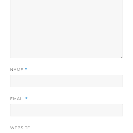
NAME
*
EMAIL
*
WEBSITE