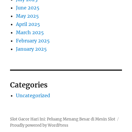
June 2025
May 2025
April 2025
March 2025
February 2025
January 2025
Categories
Uncategorized
Slot Gacor Hari Ini: Peluang Menang Besar di Mesin Slot
Proudly powered by WordPress