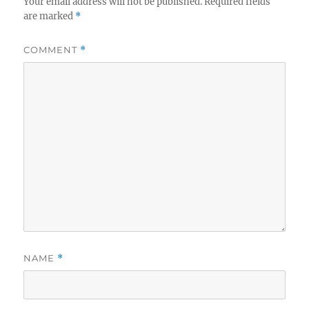
Your email address will not be published.
Required fields
are marked
*
COMMENT
*
NAME
*