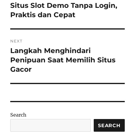
navigation
Situs Slot Demo Tanpa Login,
Previous
post:
Praktis dan Cepat
NEXT
Langkah Menghindari
Next
post:
Penipuan Saat Memilih Situs
Gacor
Search
SEARCH