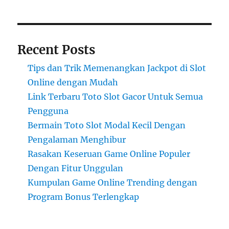
Recent Posts
Tips dan Trik Memenangkan Jackpot di Slot
Online dengan Mudah
Link Terbaru Toto Slot Gacor Untuk Semua
Pengguna
Bermain Toto Slot Modal Kecil Dengan
Pengalaman Menghibur
Rasakan Keseruan Game Online Populer
Dengan Fitur Unggulan
Kumpulan Game Online Trending dengan
Program Bonus Terlengkap