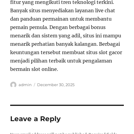
fitur yang mengikuti tren teknologi terkini.
Banyak situs menyediakan layanan live chat
dan panduan permainan untuk membantu
pemain pemula. Dengan berbagai bonus
menarik dan sistem yang adil, situs ini mampu
menarik perhatian banyak kalangan. Berbagai
keuntungan tersebut membuat situs slot gacor
menjadi pilihan terbaik untuk pengalaman
bermain slot online.
Author
Posted
admin
December 30, 2025
on
Leave a Reply