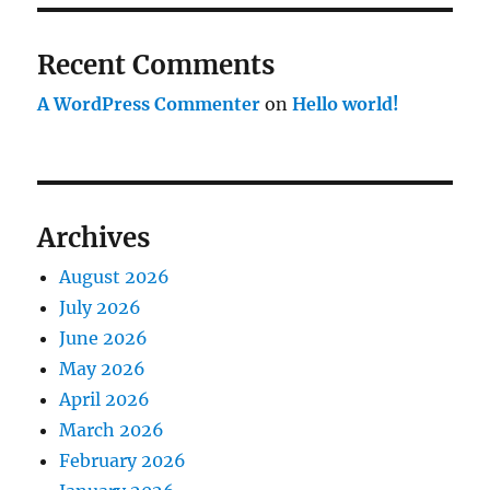
Recent Comments
A WordPress Commenter
on
Hello world!
Archives
August 2026
July 2026
June 2026
May 2026
April 2026
March 2026
February 2026