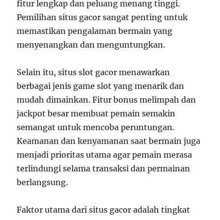
fitur lengkap dan peluang menang tinggi.
Pemilihan situs gacor sangat penting untuk
memastikan pengalaman bermain yang
menyenangkan dan menguntungkan.
Selain itu, situs slot gacor menawarkan
berbagai jenis game slot yang menarik dan
mudah dimainkan. Fitur bonus melimpah dan
jackpot besar membuat pemain semakin
semangat untuk mencoba peruntungan.
Keamanan dan kenyamanan saat bermain juga
menjadi prioritas utama agar pemain merasa
terlindungi selama transaksi dan permainan
berlangsung.
Faktor utama dari situs gacor adalah tingkat