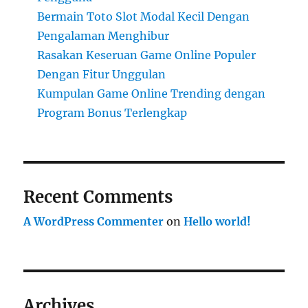
Bermain Toto Slot Modal Kecil Dengan
Pengalaman Menghibur
Rasakan Keseruan Game Online Populer
Dengan Fitur Unggulan
Kumpulan Game Online Trending dengan
Program Bonus Terlengkap
Recent Comments
A WordPress Commenter
on
Hello world!
Archives