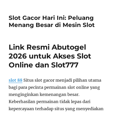
Slot Gacor Hari Ini: Peluang
Menang Besar di Mesin Slot
Link Resmi Abutogel
2026 untuk Akses Slot
Online dan Slot777
slot 88
Situs slot gacor menjadi pilihan utama
bagi para pecinta permainan slot online yang
menginginkan kemenangan besar.
Keberhasilan permainan tidak lepas dari
kepercayaan terhadap situs yang menyediakan