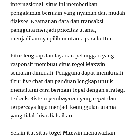
internasional, situs ini memberikan
pengalaman bermain yang nyaman dan mudah
diakses. Keamanan data dan transaksi
pengguna menjadi prioritas utama,
menjadikannya pilihan utama para bettor.
Fitur lengkap dan layanan pelanggan yang
responsif membuat situs togel Maxwin
semakin diminati. Pengguna dapat menikmati
fitur live chat dan panduan lengkap untuk
memahami cara bermain togel dengan strategi
terbaik. Sistem pembayaran yang cepat dan
terpercaya juga menjadi keunggulan utama
yang tidak bisa diabaikan.
Selain itu, situs togel Maxwin menawarkan