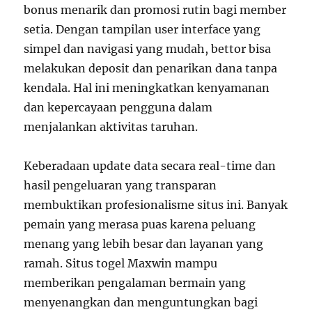
bonus menarik dan promosi rutin bagi member
setia. Dengan tampilan user interface yang
simpel dan navigasi yang mudah, bettor bisa
melakukan deposit dan penarikan dana tanpa
kendala. Hal ini meningkatkan kenyamanan
dan kepercayaan pengguna dalam
menjalankan aktivitas taruhan.
Keberadaan update data secara real-time dan
hasil pengeluaran yang transparan
membuktikan profesionalisme situs ini. Banyak
pemain yang merasa puas karena peluang
menang yang lebih besar dan layanan yang
ramah. Situs togel Maxwin mampu
memberikan pengalaman bermain yang
menyenangkan dan menguntungkan bagi