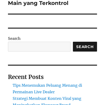
post:
Main yang Terkontrol
Search
SEARCH
Recent Posts
Tips Menemukan Peluang Menang di
Permainan Live Dealer
Strategi Membuat Konten Viral yang