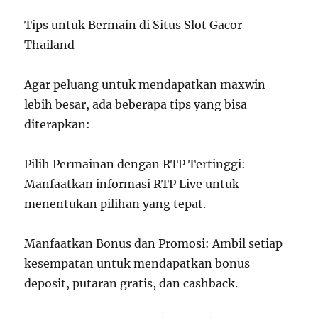
Tips untuk Bermain di Situs Slot Gacor
Thailand
Agar peluang untuk mendapatkan maxwin
lebih besar, ada beberapa tips yang bisa
diterapkan:
Pilih Permainan dengan RTP Tertinggi:
Manfaatkan informasi RTP Live untuk
menentukan pilihan yang tepat.
Manfaatkan Bonus dan Promosi: Ambil setiap
kesempatan untuk mendapatkan bonus
deposit, putaran gratis, dan cashback.