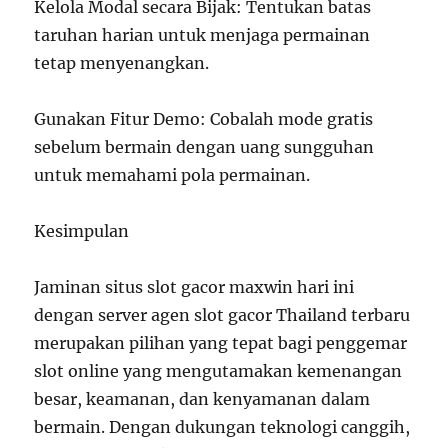
Kelola Modal secara Bijak: Tentukan batas
taruhan harian untuk menjaga permainan
tetap menyenangkan.
Gunakan Fitur Demo: Cobalah mode gratis
sebelum bermain dengan uang sungguhan
untuk memahami pola permainan.
Kesimpulan
Jaminan situs slot gacor maxwin hari ini
dengan server agen slot gacor Thailand terbaru
merupakan pilihan yang tepat bagi penggemar
slot online yang mengutamakan kemenangan
besar, keamanan, dan kenyamanan dalam
bermain. Dengan dukungan teknologi canggih,