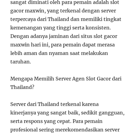
sangat diminati oleh para pemain adalah slot
gacor maxwin, yang terkenal dengan server
terpercaya dari Thailand dan memiliki tingkat
kemenangan yang tinggi serta konsisten.
Dengan adanya jaminan dari situs slot gacor
maxwin hari ini, para pemain dapat merasa
lebih aman dan nyaman saat melakukan
taruhan.
Mengapa Memilih Server Agen Slot Gacor dari
Thailand?
Server dari Thailand terkenal karena
kinerjanya yang sangat baik, sedikit gangguan,
serta respons yang cepat. Para pemain
profesional sering merekomendasikan server