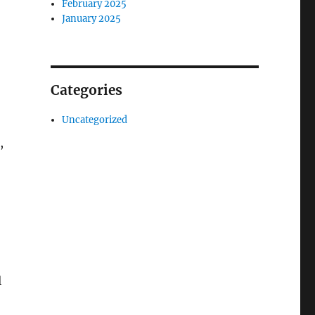
February 2025
January 2025
Categories
Uncategorized
,
l