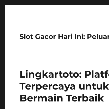
Slot Gacor Hari Ini: Pel
Lingkartoto: Pla
Terpercaya untu
Bermain Terbaik