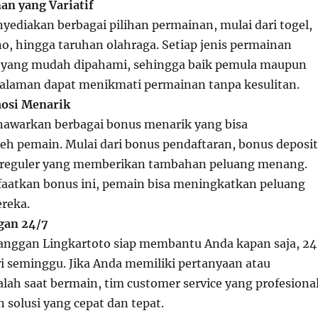
an yang Variatif
yediakan berbagai pilihan permainan, mulai dari togel,
o, hingga taruhan olahraga. Setiap jenis permainan
m yang mudah dipahami, sehingga baik pemula maupun
alaman dapat menikmati permainan tanpa kesulitan.
osi Menarik
awarkan berbagai bonus menarik yang bisa
eh pemain. Mulai dari bonus pendaftaran, bonus deposit
 reguler yang memberikan tambahan peluang menang.
atkan bonus ini, pemain bisa meningkatkan peluang
reka.
gan 24/7
anggan Lingkartoto siap membantu Anda kapan saja, 24
ri seminggu. Jika Anda memiliki pertanyaan atau
ah saat bermain, tim customer service yang profesiona
 solusi yang cepat dan tepat.