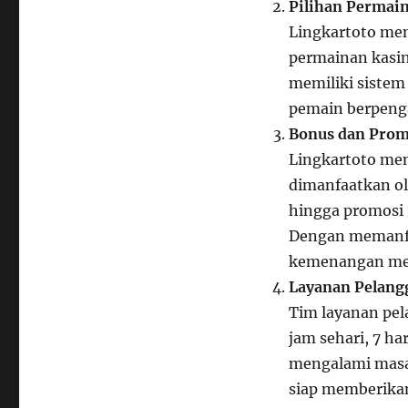
Pilihan Permain
Lingkartoto men
permainan kasin
memiliki siste
pemain berpeng
Bonus dan Prom
Lingkartoto men
dimanfaatkan ol
hingga promosi
Dengan memanfa
kemenangan me
Layanan Pelang
Tim layanan pel
jam sehari, 7 ha
mengalami masal
siap memberikan