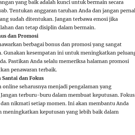
gan yang baik adalah kunci untuk bermain secara
wab. Tentukan anggaran taruhan Anda dan jangan perna
yang sudah ditentukan. Jangan terbawa emosi jika
ahan dan tetap disiplin dalam bermain.
us dan Promosi
nawarkan berbagai bonus dan promosi yang sangat
 Gunakan kesempatan ini untuk meningkatkan peluan
a. Pastikan Anda selalu memeriksa halaman promosi
kan penawaran terbaik.
 Santai dan Fokus
n online seharusnya menjadi pengalaman yang
Jangan terburu-buru dalam membuat keputusan. Fokus
 dan nikmati setiap momen. Ini akan membantu Anda
n meningkatkan keputusan yang lebih baik dalam