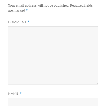
Your email address will not be published.
Required fields
are marked
*
COMMENT
*
NAME
*