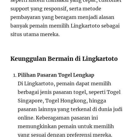
seperti sistem transaksi yang cepat, customer
support yang responsif, serta metode
pembayaran yang beragam menjadi alasan
banyak pemain memilih Lingkartoto sebagai
situs utama mereka.
Keunggulan Bermain di Lingkartoto
Pilihan Pasaran Togel Lengkap
Di Lingkartoto, pemain dapat memilih
berbagai jenis pasaran togel, seperti Togel
Singapore, Togel Hongkong, hingga
pasaran lainnya yang terkenal di dunia judi
online. Keberagaman pasaran ini
memungkinkan pemain untuk memilih
yang sesuai dengan preferensi mereka.