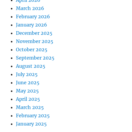
April 2026
March 2026
February 2026
January 2026
December 2025
November 2025
October 2025
September 2025
August 2025
July 2025
June 2025
May 2025
April 2025
March 2025
February 2025
January 2025