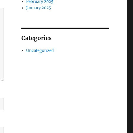
February 2025
January 2025
Categories
Uncategorized