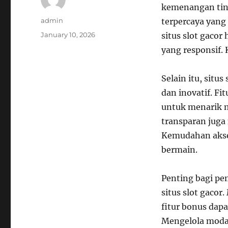
kemenangan ting
Author
admin
terpercaya yan
Posted
January 10, 2026
situs slot gacor
on
yang responsif.
Selain itu, situ
dan inovatif. Fi
untuk menarik 
transparan juga
Kemudahan akse
bermain.
Penting bagi p
situs slot gaco
fitur bonus dap
Mengelola modal