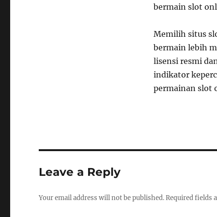
bermain slot onl
Memilih situs s
bermain lebih m
lisensi resmi da
indikator keper
permainan slot
Leave a Reply
Your email address will not be published.
Required fields