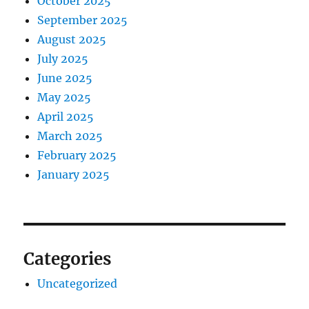
October 2025
September 2025
August 2025
July 2025
June 2025
May 2025
April 2025
March 2025
February 2025
January 2025
Categories
Uncategorized