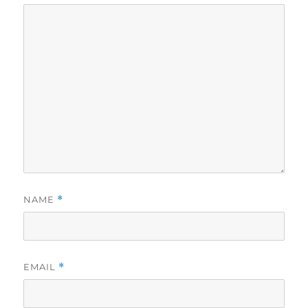
NAME
*
EMAIL
*