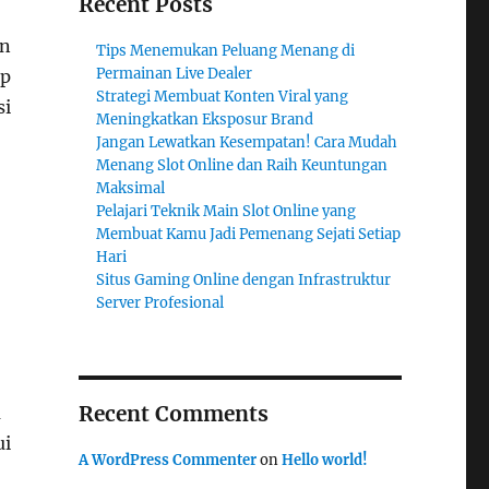
Recent Posts
an
Tips Menemukan Peluang Menang di
Permainan Live Dealer
ap
Strategi Membuat Konten Viral yang
si
Meningkatkan Eksposur Brand
Jangan Lewatkan Kesempatan! Cara Mudah
Menang Slot Online dan Raih Keuntungan
Maksimal
Pelajari Teknik Main Slot Online yang
Membuat Kamu Jadi Pemenang Sejati Setiap
Hari
Situs Gaming Online dengan Infrastruktur
Server Profesional
Recent Comments
a
ui
A WordPress Commenter
on
Hello world!