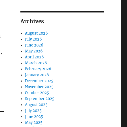
Archives
August 2026
k
July 2026
June 2026
,
May 2026
April 2026
March 2026
February 2026
January 2026
December 2025
November 2025
October 2025
September 2025
August 2025
July 2025
June 2025
May 2025