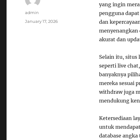
yang ingin mera
Author
admin
pengguna dapat
Posted
January 17, 2026
dan kepercayaan
on
menyenangkan d
akurat dan upda
Selain itu, situ
seperti live cha
banyaknya pilih
mereka sesuai p
withdraw juga me
mendukung keny
Ketersediaan l
untuk mendapatk
database angka t