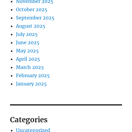
November 2025
October 2025
September 2025
August 2025
July 2025
June 2025
May 2025
April 2025
March 2025
February 2025
January 2025
Categories
Uncategorized