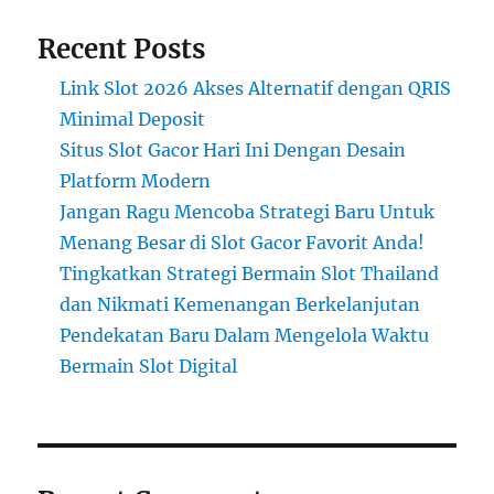
Recent Posts
Link Slot 2026 Akses Alternatif dengan QRIS
Minimal Deposit
Situs Slot Gacor Hari Ini Dengan Desain
Platform Modern
Jangan Ragu Mencoba Strategi Baru Untuk
Menang Besar di Slot Gacor Favorit Anda!
Tingkatkan Strategi Bermain Slot Thailand
dan Nikmati Kemenangan Berkelanjutan
Pendekatan Baru Dalam Mengelola Waktu
Bermain Slot Digital