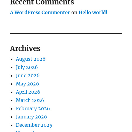
Recent Comments
A WordPress Commenter
on
Hello world!
Archives
August 2026
July 2026
June 2026
May 2026
April 2026
March 2026
February 2026
January 2026
December 2025