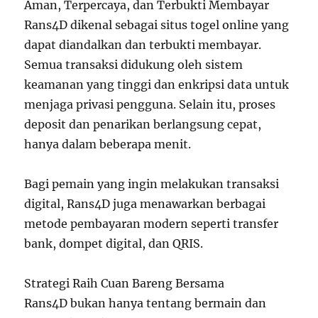
Aman, Terpercaya, dan Terbukti Membayar
Rans4D dikenal sebagai situs togel online yang
dapat diandalkan dan terbukti membayar.
Semua transaksi didukung oleh sistem
keamanan yang tinggi dan enkripsi data untuk
menjaga privasi pengguna. Selain itu, proses
deposit dan penarikan berlangsung cepat,
hanya dalam beberapa menit.
Bagi pemain yang ingin melakukan transaksi
digital, Rans4D juga menawarkan berbagai
metode pembayaran modern seperti transfer
bank, dompet digital, dan QRIS.
Strategi Raih Cuan Bareng Bersama
Rans4D bukan hanya tentang bermain dan