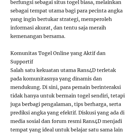
berfungsi sebagai situs togel biasa, melainkan
sebagai tempat utama bagi para pecinta angka
yang ingin bertukar strategi, memperoleh
informasi akurat, dan tentu saja meraih
kemenangan bersama.
Komunitas Togel Online yang Aktif dan
Supportif
Salah satu kekuatan utama Rans4D terletak
pada komunitasnya yang dinamis dan
mendukung. Di sini, para pemain berinteraksi
tidak hanya untuk bermain togel sendiri, tetapi
juga berbagi pengalaman, tips berharga, serta
prediksi angka yang efektif. Diskusi yang ada di
media sosial dan forum resmi Rans4D menjadi
tempat yang ideal untuk belajar satu sama lain