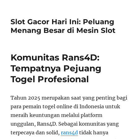
Slot Gacor Hari Ini: Peluang
Menang Besar di Mesin Slot
Komunitas Rans4D:
Tempatnya Pejuang
Togel Profesional
Tahun 2025 merupakan saat yang penting bagi
para pemain togel online di Indonesia untuk
meraih keuntungan melalui platform
unggulan, Rans4D. Sebagai komunitas yang
terpecaya dan solid,
rans4d
tidak hanya