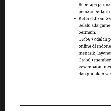
Beberapa perm
pemain berlatih
Ketersediaan Ga
Selalu ada game
bermain.
Grab89 adalah p
online di Indone
menarik, layana
Grab89 member
kesempatan mena
dan gunakan sem