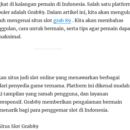
at di kalangan pemain di Indonesia. Salah satu platfor
uler adalah Grab89. Dalam artikel ini, kita akan mengul
uh mengenai situs slot
grab 89
. Kita akan membahas
nggulan, cara untuk bermain, serta tips agar pemain dapa
maksimal.
n situs judi slot online yang menawarkan berbagai
dari penyedia game ternama. Platform ini dikenal mudah
ki tampilan yang ramah pengguna, dan layanan
 responsif. Grab89 memberikan pengalaman bermain
enarik bagi para penggemar slot di Indonesia.
Situs Slot Grab89