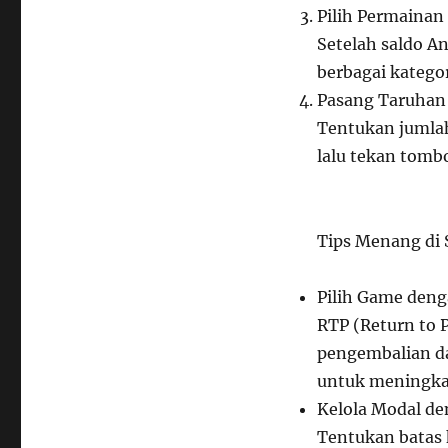
Pilih Permainan 
Setelah saldo An
berbagai kategor
Pasang Taruhan
Tentukan jumla
lalu tekan tomb
Tips Menang di 
Pilih Game deng
RTP (Return to 
pengembalian da
untuk meningka
Kelola Modal de
Tentukan batas 