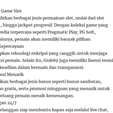
 Game Slot
rkan berbagai jenis permainan slot, mulai dari slot
ot, hingga jackpot progresif. Dengan koleksi game yang
yedia terpercaya seperti Pragmatic Play, PG Soft,
ainnya, pemain akan memiliki banyak pilihan.
Kepercayaan
apkan teknologi enkripsi yang canggih untuk menjaga
si pemain. Selain itu, Grab89 juga memiliki lisensi resmi
eadilan dalam bermain dan transparansi.
osi Menarik
an berbagai jenis bonus seperti bonus sambutan,
an gratis, serta promosi mingguan yang menarik untuk
eluang pemain meraih kemenangan.
gan 24/7
langgan siap membantu kapan saja melalui live chat,