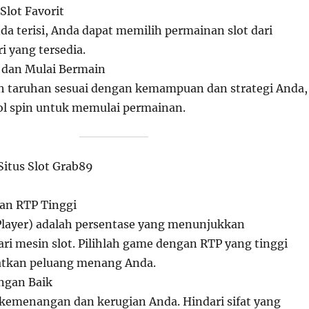
Slot Favorit
da terisi, Anda dapat memilih permainan slot dari
i yang tersedia.
 dan Mulai Bermain
h taruhan sesuai dengan kemampuan dan strategi Anda,
ol spin untuk memulai permainan.
Situs Slot Grab89
an RTP Tinggi
Player) adalah persentase yang menunjukkan
ri mesin slot. Pilihlah game dengan RTP yang tinggi
tkan peluang menang Anda.
ngan Baik
kemenangan dan kerugian Anda. Hindari sifat yang