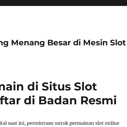
uang Menang Besar di Mesin Slot
in di Situs Slot
ftar di Badan Resmi
tal saat ini, permintaan untuk permainan slot online