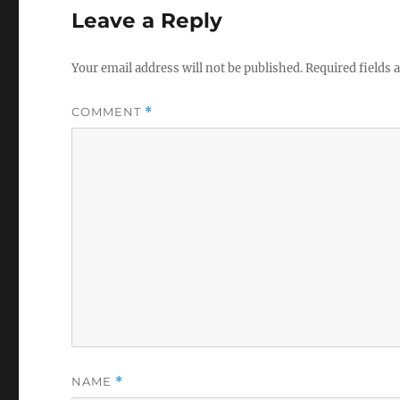
Leave a Reply
Your email address will not be published.
Required fields
COMMENT
*
NAME
*