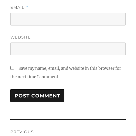
EMAIL
*
WEBSITE
Save my name, email, and website in this browser for
the next time I comment.
Post
PREVIOUS