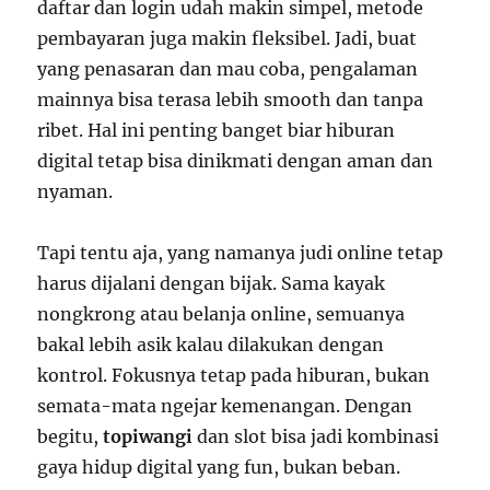
daftar dan login udah makin simpel, metode
pembayaran juga makin fleksibel. Jadi, buat
yang penasaran dan mau coba, pengalaman
mainnya bisa terasa lebih smooth dan tanpa
ribet. Hal ini penting banget biar hiburan
digital tetap bisa dinikmati dengan aman dan
nyaman.
Tapi tentu aja, yang namanya judi online tetap
harus dijalani dengan bijak. Sama kayak
nongkrong atau belanja online, semuanya
bakal lebih asik kalau dilakukan dengan
kontrol. Fokusnya tetap pada hiburan, bukan
semata-mata ngejar kemenangan. Dengan
begitu,
topiwangi
dan slot bisa jadi kombinasi
gaya hidup digital yang fun, bukan beban.