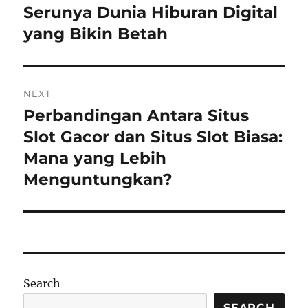
navigation
Serunya Dunia Hiburan Digital
Previous
post:
yang Bikin Betah
NEXT
Perbandingan Antara Situs
Next
post:
Slot Gacor dan Situs Slot Biasa:
Mana yang Lebih
Menguntungkan?
Search
SEARCH