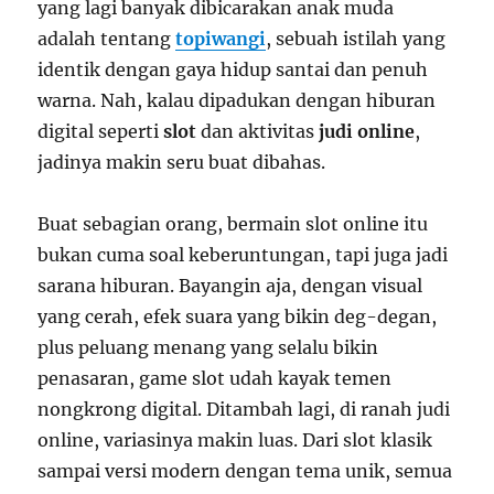
yang lagi banyak dibicarakan anak muda
adalah tentang
topiwangi
, sebuah istilah yang
identik dengan gaya hidup santai dan penuh
warna. Nah, kalau dipadukan dengan hiburan
digital seperti
slot
dan aktivitas
judi online
,
jadinya makin seru buat dibahas.
Buat sebagian orang, bermain slot online itu
bukan cuma soal keberuntungan, tapi juga jadi
sarana hiburan. Bayangin aja, dengan visual
yang cerah, efek suara yang bikin deg-degan,
plus peluang menang yang selalu bikin
penasaran, game slot udah kayak temen
nongkrong digital. Ditambah lagi, di ranah judi
online, variasinya makin luas. Dari slot klasik
sampai versi modern dengan tema unik, semua