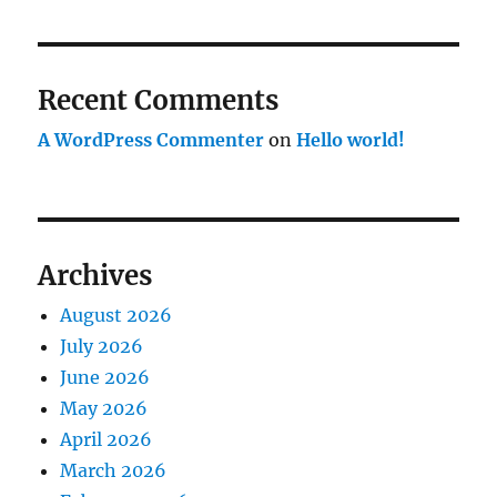
Recent Comments
A WordPress Commenter
on
Hello world!
Archives
August 2026
July 2026
June 2026
May 2026
April 2026
March 2026