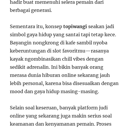
hadir buat memenuhi selera pemain dari
berbagai generasi.
Sementara itu, konsep
topiwangi
seakan jadi
simbol gaya hidup yang santai tapi tetap kece.
Bayangin nongkrong di kafe sambil nyoba
keberuntungan di slot favoritmu—rasanya
kayak ngombinasikan chill vibes dengan
sedikit adrenalin. Ini bikin banyak orang
merasa dunia hiburan online sekarang jauh
lebih personal, karena bisa disesuaikan dengan
mood dan gaya hidup masing-masing.
Selain soal keseruan, banyak platform judi
online yang sekarang juga makin serius soal
keamanan dan kenyamanan pemain. Proses