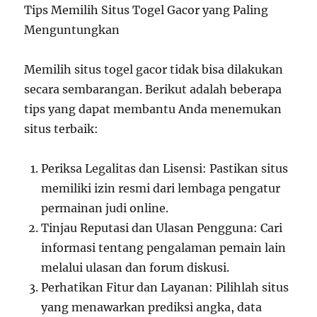
Tips Memilih Situs Togel Gacor yang Paling
Menguntungkan
Memilih situs togel gacor tidak bisa dilakukan
secara sembarangan. Berikut adalah beberapa
tips yang dapat membantu Anda menemukan
situs terbaik:
Periksa Legalitas dan Lisensi: Pastikan situs
memiliki izin resmi dari lembaga pengatur
permainan judi online.
Tinjau Reputasi dan Ulasan Pengguna: Cari
informasi tentang pengalaman pemain lain
melalui ulasan dan forum diskusi.
Perhatikan Fitur dan Layanan: Pilihlah situs
yang menawarkan prediksi angka, data