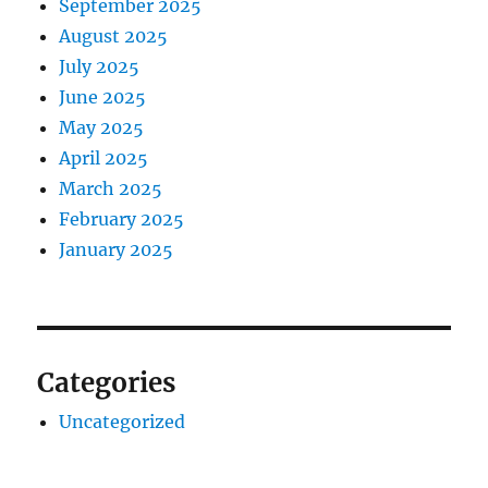
September 2025
August 2025
July 2025
June 2025
May 2025
April 2025
March 2025
February 2025
January 2025
Categories
Uncategorized