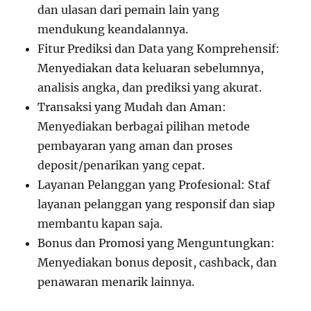
dan ulasan dari pemain lain yang
mendukung keandalannya.
Fitur Prediksi dan Data yang Komprehensif:
Menyediakan data keluaran sebelumnya,
analisis angka, dan prediksi yang akurat.
Transaksi yang Mudah dan Aman:
Menyediakan berbagai pilihan metode
pembayaran yang aman dan proses
deposit/penarikan yang cepat.
Layanan Pelanggan yang Profesional: Staf
layanan pelanggan yang responsif dan siap
membantu kapan saja.
Bonus dan Promosi yang Menguntungkan:
Menyediakan bonus deposit, cashback, dan
penawaran menarik lainnya.