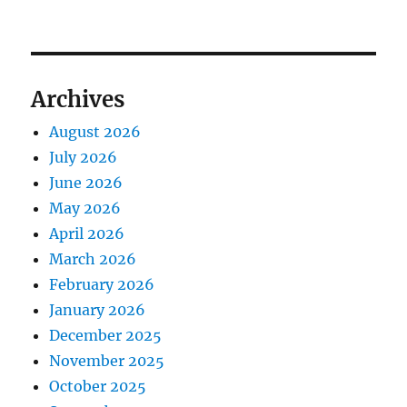
Archives
August 2026
July 2026
June 2026
May 2026
April 2026
March 2026
February 2026
January 2026
December 2025
November 2025
October 2025