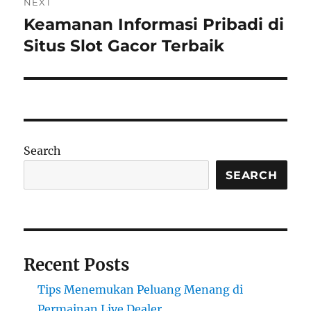
NEXT
Keamanan Informasi Pribadi di
Next
post:
Situs Slot Gacor Terbaik
Search
SEARCH
Recent Posts
Tips Menemukan Peluang Menang di
Permainan Live Dealer