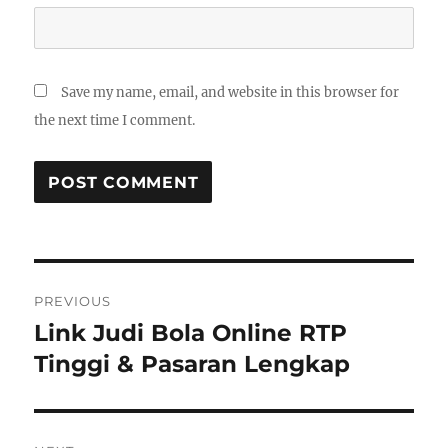
Save my name, email, and website in this browser for
the next time I comment.
Post
PREVIOUS
navigation
Link Judi Bola Online RTP
Previous
post:
Tinggi & Pasaran Lengkap