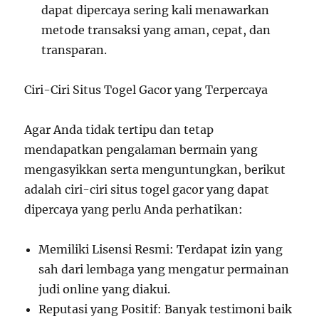
dapat dipercaya sering kali menawarkan
metode transaksi yang aman, cepat, dan
transparan.
Ciri-Ciri Situs Togel Gacor yang Terpercaya
Agar Anda tidak tertipu dan tetap
mendapatkan pengalaman bermain yang
mengasyikkan serta menguntungkan, berikut
adalah ciri-ciri situs togel gacor yang dapat
dipercaya yang perlu Anda perhatikan:
Memiliki Lisensi Resmi: Terdapat izin yang
sah dari lembaga yang mengatur permainan
judi online yang diakui.
Reputasi yang Positif: Banyak testimoni baik