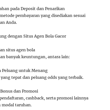
ahan pada Deposit dan Penarikan
metode pembayaran yang disediakan sesuai
an Anda.
ng dengan Situs Agen Bola Gacor
n situs agen bola
n banyak keuntungan, antara lain:
 Peluang untuk Menang
 yang tepat dan peluang odds yang terbaik.
Bonus dan Promosi
pendaftaran, cashback, serta promosi lainnya
modal taruhan.