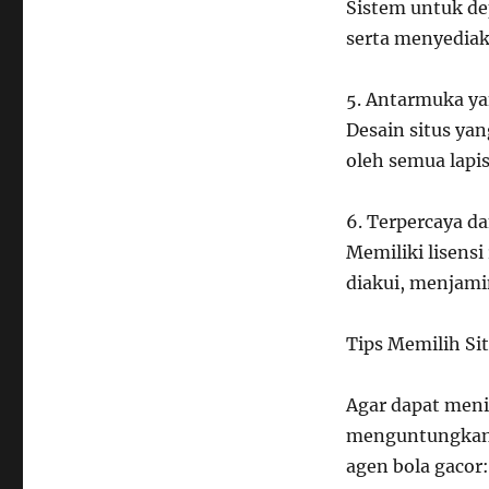
Sistem untuk de
serta menyediak
5. Antarmuka y
Desain situs yan
oleh semua lapi
6. Terpercaya da
Memiliki lisensi
diakui, menjami
Tips Memilih Si
Agar dapat men
menguntungkan, 
agen bola gacor: