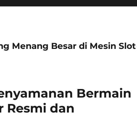
uang Menang Besar di Mesin Slot
enyamanan Bermain
or Resmi dan