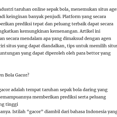
dustri taruhan online sepak bola, menemukan situs ag
adi keinginan banyak penjudi. Platform yang secara
rikan prediksi tepat dan peluang terbaik dapat secara
ngkatkan kemungkinan kemenangan. Artikel ini
an secara mendalam apa yang dimaksud dengan agen
-ciri situs yang dapat diandalkan, tips untuk memilih situ
euntungan yang dapat diperoleh oleh para bettor yang
en Bola Gacor?
 gacor adalah tempat taruhan sepak bola daring yang
 kemampuannya memberikan prediksi serta peluang
g tinggi
nya. Istilah “gacor” diambil dari bahasa Indonesia yan