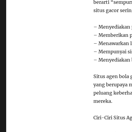
berarti “sempur
situs gacor serin
– Menyediakan p
– Memberikan pr
– Menawarkan l
– Mempunyai si
– Menyediakan b
Situs agen bola 
yang berupaya 
peluang keberha
mereka.
Ciri-Ciri Situs 