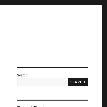
Search
SEARCH