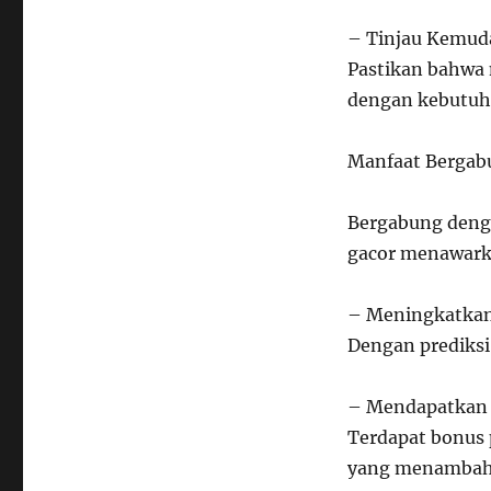
– Tinjau Kemud
Pastikan bahwa 
dengan kebutuh
Manfaat Bergabu
Bergabung denga
gacor menawarka
– Meningkatkan
Dengan prediksi
– Mendapatkan 
Terdapat bonus 
yang menambah 