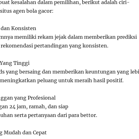
uat kesalahan dalam pemilihan, berikut adalah ciri-
 situs agen bola gacor:
t dan Konsisten
mnya memiliki rekam jejak dalam memberikan prediksi
 rekomendasi pertandingan yang konsisten.
 Yang Tinggi
s yang bersaing dan memberikan keuntungan yang leb
 meningkatkan peluang untuk meraih hasil positif.
nggan yang Profesional
an 24 jam, ramah, dan siap
han serta pertanyaan dari para bettor.
ng Mudah dan Cepat