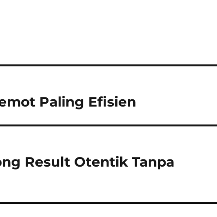
Lemot Paling Efisien
ng Result Otentik Tanpa