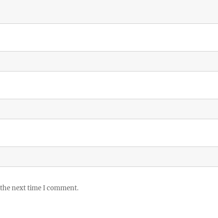
 the next time I comment.