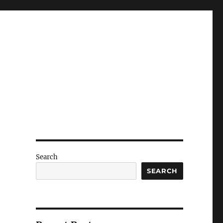
Search
SEARCH