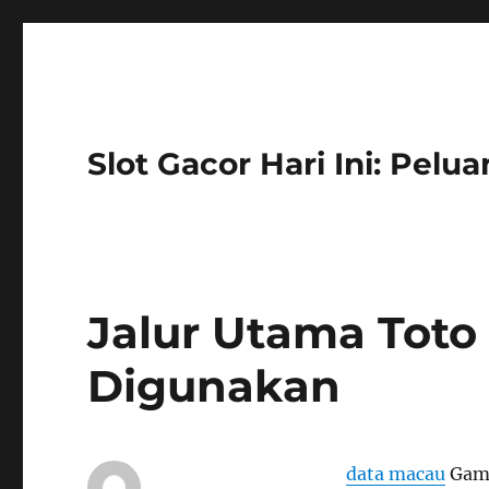
Slot Gacor Hari Ini: Pel
Jalur Utama Tot
Digunakan
data macau
Game