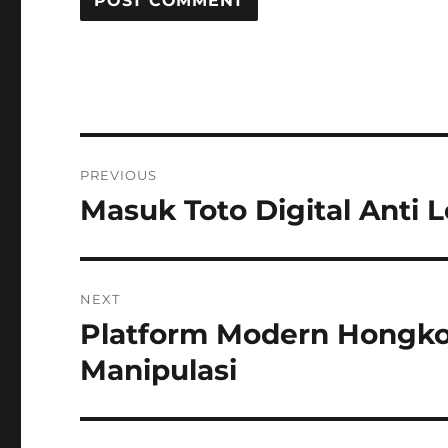
Post
PREVIOUS
navigation
Masuk Toto Digital Anti 
Previous
post:
NEXT
Platform Modern Hongko
Next
post:
Manipulasi