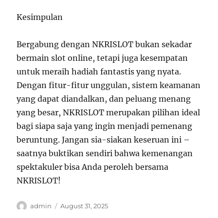
Kesimpulan
Bergabung dengan NKRISLOT bukan sekadar
bermain slot online, tetapi juga kesempatan
untuk meraih hadiah fantastis yang nyata.
Dengan fitur-fitur unggulan, sistem keamanan
yang dapat diandalkan, dan peluang menang
yang besar, NKRISLOT merupakan pilihan ideal
bagi siapa saja yang ingin menjadi pemenang
beruntung. Jangan sia-siakan keseruan ini –
saatnya buktikan sendiri bahwa kemenangan
spektakuler bisa Anda peroleh bersama
NKRISLOT!
Author
Posted
admin
August 31, 2025
on