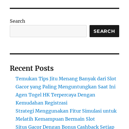
Search
SEARCH
Recent Posts
Temukan Tips Jitu Menang Banyak dari Slot
Gacor yang Paling Menguntungkan Saat Ini
Agen Togel HK Terpercaya Dengan
Kemudahan Registrasi
Strategi Menggunakan Fitur Simulasi untuk
Melatih Kemampuan Bermain Slot
Situs Gacor Dengan Bonus Cashback Setiap