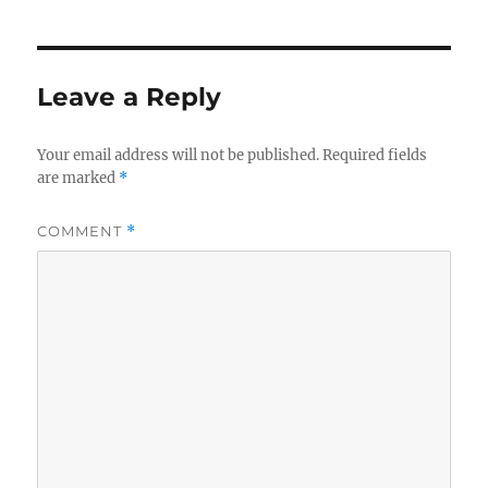
Leave a Reply
Your email address will not be published.
Required fields
are marked
*
COMMENT
*