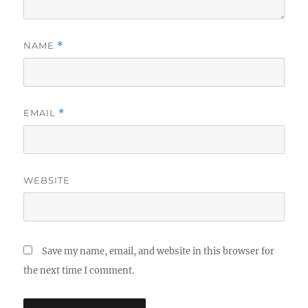
NAME
*
EMAIL
*
WEBSITE
Save my name, email, and website in this browser for
the next time I comment.