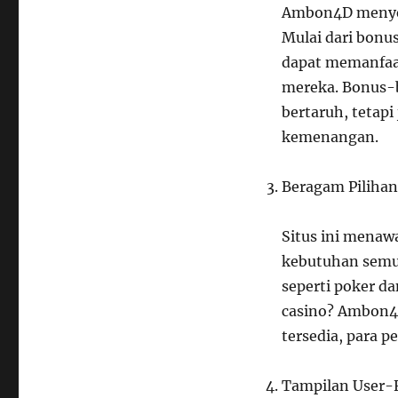
Ambon4D menyed
Mulai dari bonu
dapat memanfaa
mereka. Bonus-b
bertaruh, tetap
kemenangan.
Beragam Piliha
Situs ini mena
kebutuhan semu
seperti poker da
casino? Ambon4
tersedia, para 
Tampilan User-F