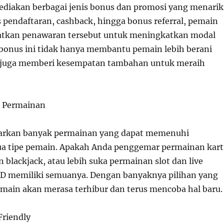
iakan berbagai jenis bonus dan promosi yang menarik
s pendaftaran, cashback, hingga bonus referral, pemain
tkan penawaran tersebut untuk meningkatkan modal
onus ini tidak hanya membantu pemain lebih berani
i juga memberi kesempatan tambahan untuk meraih
n Permainan
warkan banyak permainan yang dapat memenuhi
a tipe pemain. Apakah Anda penggemar permainan kart
n blackjack, atau lebih suka permainan slot dan live
D memiliki semuanya. Dengan banyaknya pilihan yang
pemain akan merasa terhibur dan terus mencoba hal baru.
riendly