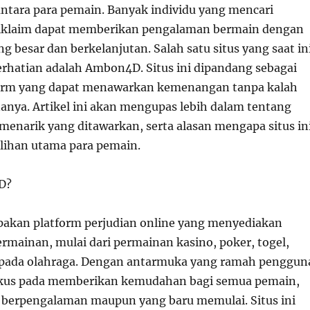
antara para pemain. Banyak individu yang mencari
diklaim dapat memberikan pengalaman bermain dengan
 besar dan berkelanjutan. Salah satu situs yang saat in
hatian adalah Ambon4D. Situs ini dipandang sebagai
tform yang dapat menawarkan kemenangan tanpa kalah
nya. Artikel ini akan mengupas lebih dalam tentang
r menarik yang ditawarkan, serta alasan mengapa situs in
ilihan utama para pemain.
D?
kan platform perjudian online yang menyediakan
ermainan, mulai dari permainan kasino, poker, togel,
 pada olahraga. Dengan antarmuka yang ramah penggun
us pada memberikan kemudahan bagi semua pemain,
 berpengalaman maupun yang baru memulai. Situs ini