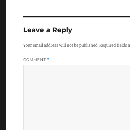
Leave a Reply
Your email address will not be published.
Required fields
COMMENT
*