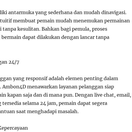
ki antarmuka yang sederhana dan mudah dinavigasi.
intuitif membuat pemain mudah menemukan permainan
i tanpa kesulitan. Bahkan bagi pemula, proses
 bermain dapat dilakukan dengan lancar tanpa
gan 24/7
gan yang responsif adalah elemen penting dalam
ne. Ambon4D menawarkan layanan pelanggan siap
 kapan saja dan di mana pun. Dengan live chat, email,
g tersedia selama 24 jam, pemain dapat segera
ntuan saat menghadapi masalah.
Kepercayaan