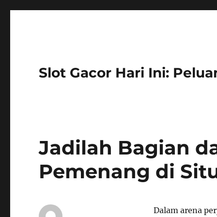
Slot Gacor Hari Ini: Pel
Jadilah Bagian d
Pemenang di Sit
Dalam arena perj