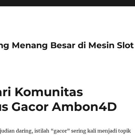
uang Menang Besar di Mesin Slot
ari Komunitas
us Gacor Ambon4D
udian daring, istilah “gacor” sering kali menjadi topik