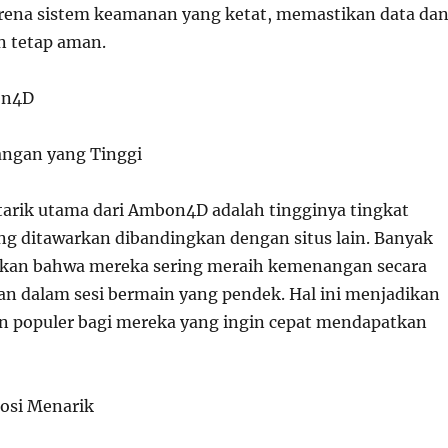
arena sistem keamanan yang ketat, memastikan data da
n tetap aman.
on4D
ngan yang Tinggi
 tarik utama dari Ambon4D adalah tingginya tingkat
 ditawarkan dibandingkan dengan situs lain. Banyak
kan bahwa mereka sering meraih kemenangan secara
an dalam sesi bermain yang pendek. Hal ini menjadikan
 populer bagi mereka yang ingin cepat mendapatkan
osi Menarik