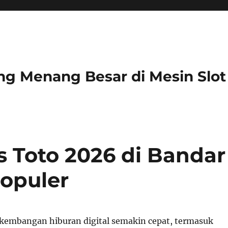
uang Menang Besar di Mesin Slot
us Toto 2026 di Bandar
populer
kembangan hiburan digital semakin cepat, termasuk