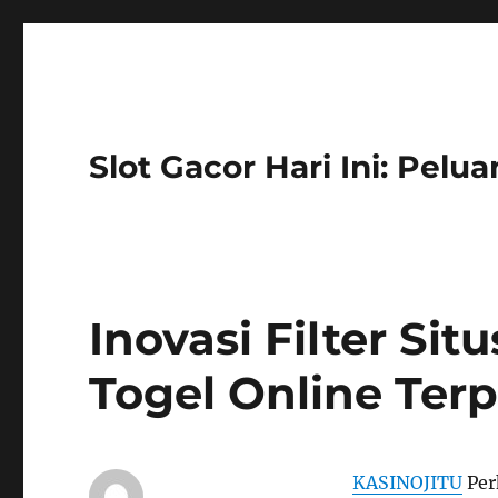
Slot Gacor Hari Ini: Pel
Inovasi Filter Sit
Togel Online Ter
KASINOJITU
Per