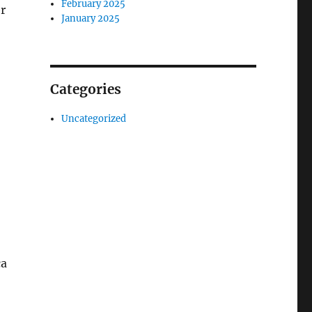
February 2025
r
January 2025
Categories
Uncategorized
ca