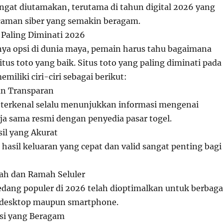
angat diutamakan, terutama di tahun digital 2026 yang
aman siber yang semakin beragam.
o Paling Diminati 2026
a opsi di dunia maya, pemain harus tahu bagaimana
itus toto yang baik. Situs toto yang paling diminati pada
miliki ciri-ciri sebagai berikut:
an Transparan
g terkenal selalu menunjukkan informasi mengenai
rja sama resmi dengan penyedia pasar togel.
sil yang Akurat
hasil keluaran yang cepat dan valid sangat penting bagi
ah dan Ramah Seluler
edang populer di 2026 telah dioptimalkan untuk berbaga
k desktop maupun smartphone.
si yang Beragam