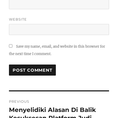
WEBSITE
Save my name, email, and website in this browser for
the next time I comment.
Post
PREVIOUS
navigation
Menyelidiki Alasan Di Balik
Previous
post: