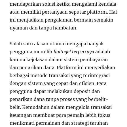
mendapatkan solusi ketika mengalami kendala
atau memiliki pertanyaan seputar platform. Hal
ini menjadikan pengalaman bermain semakin
nyaman dan tanpa hambatan.
Salah satu alasan utama mengapa banyak
pengguna memilih
haitogel terpercaya
adalah
karena kejelasan dalam sistem pembayaran
dan penarikan dana. Platform ini menyediakan
berbagai metode transaksi yang terintegrasi
dengan sistem yang cepat dan efisien. Para
pengguna dapat melakukan deposit dan
penarikan dana tanpa proses yang berbelit-
belit. Kemudahan dalam mengelola transaksi
keuangan membuat para pemain lebih fokus
menikmati permainan dan strategi taruhan