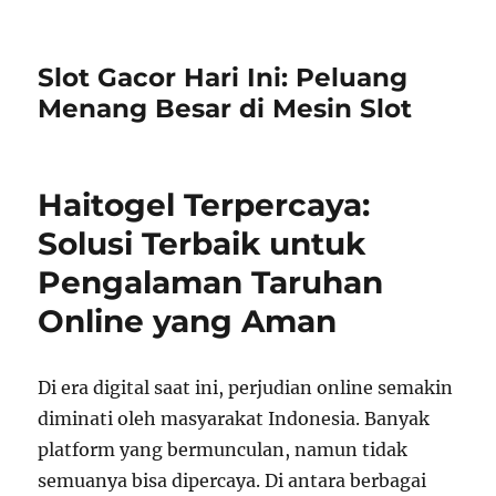
Slot Gacor Hari Ini: Peluang
Menang Besar di Mesin Slot
Haitogel Terpercaya:
Solusi Terbaik untuk
Pengalaman Taruhan
Online yang Aman
Di era digital saat ini, perjudian online semakin
diminati oleh masyarakat Indonesia. Banyak
platform yang bermunculan, namun tidak
semuanya bisa dipercaya. Di antara berbagai