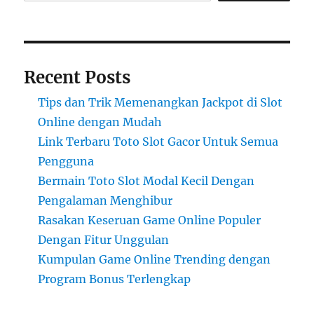
Recent Posts
Tips dan Trik Memenangkan Jackpot di Slot
Online dengan Mudah
Link Terbaru Toto Slot Gacor Untuk Semua
Pengguna
Bermain Toto Slot Modal Kecil Dengan
Pengalaman Menghibur
Rasakan Keseruan Game Online Populer
Dengan Fitur Unggulan
Kumpulan Game Online Trending dengan
Program Bonus Terlengkap