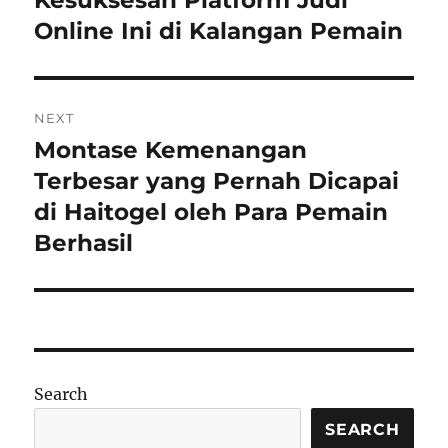
Kesuksesan Platform Judi
Online Ini di Kalangan Pemain
NEXT
Montase Kemenangan
Next
post:
Terbesar yang Pernah Dicapai
di Haitogel oleh Para Pemain
Berhasil
Search
SEARCH