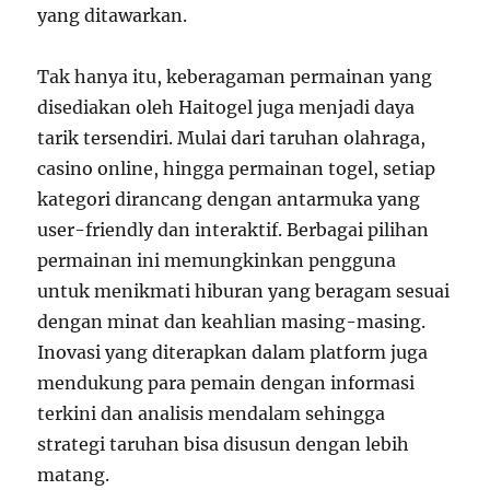
yang ditawarkan.
Tak hanya itu, keberagaman permainan yang
disediakan oleh Haitogel juga menjadi daya
tarik tersendiri. Mulai dari taruhan olahraga,
casino online, hingga permainan togel, setiap
kategori dirancang dengan antarmuka yang
user-friendly dan interaktif. Berbagai pilihan
permainan ini memungkinkan pengguna
untuk menikmati hiburan yang beragam sesuai
dengan minat dan keahlian masing-masing.
Inovasi yang diterapkan dalam platform juga
mendukung para pemain dengan informasi
terkini dan analisis mendalam sehingga
strategi taruhan bisa disusun dengan lebih
matang.