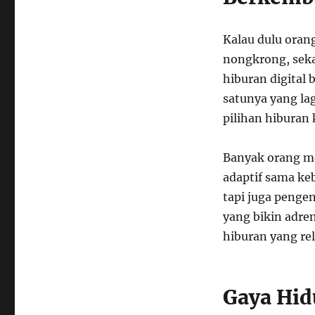
Kalau dulu orang
nongkrong, seka
hiburan digital
satunya yang la
pilihan hiburan
Banyak orang me
adaptif sama ke
tapi juga pengen
yang bikin adren
hiburan yang re
Gaya Hid