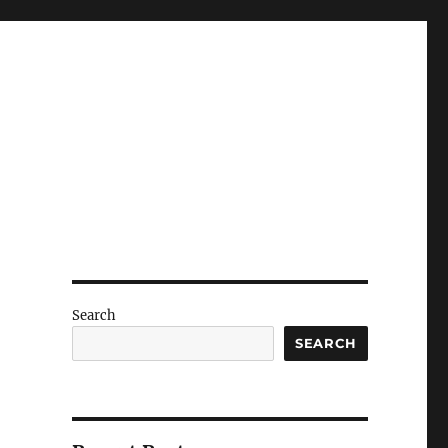
Search
SEARCH