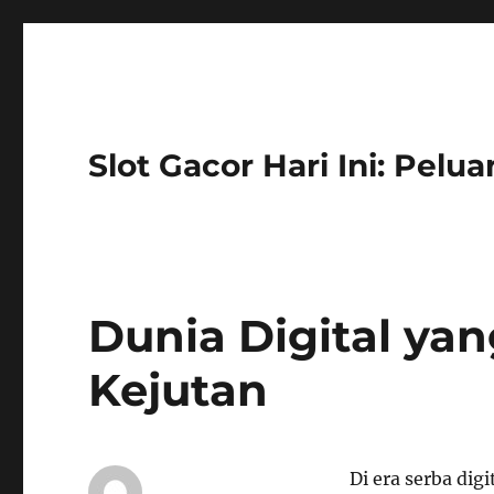
Slot Gacor Hari Ini: Pel
Dunia Digital ya
Kejutan
Di era serba digi