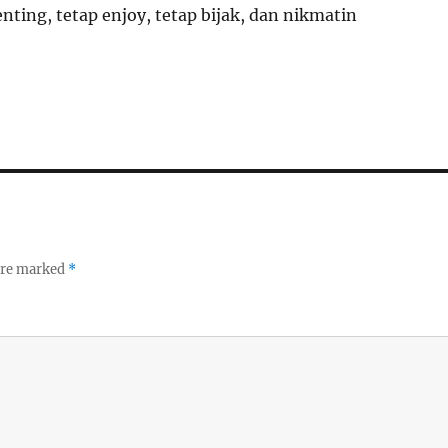
ting, tetap enjoy, tetap bijak, dan nikmatin
 are marked
*