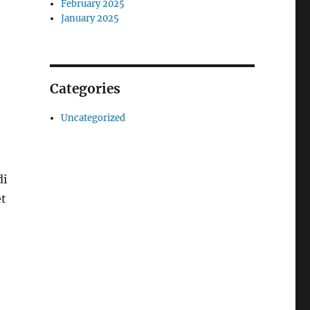
February 2025
January 2025
Categories
Uncategorized
di
et