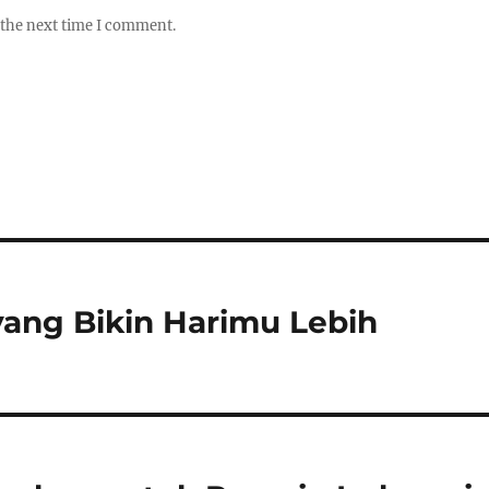
 the next time I comment.
yang Bikin Harimu Lebih