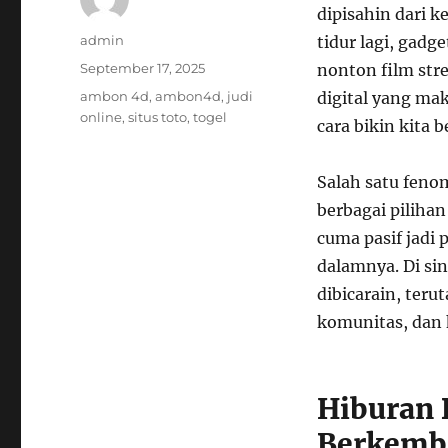
dipisahin dari 
Author
admin
tidur lagi, gadg
Posted
September 17, 2025
nonton film str
on
Tags
ambon 4d
,
ambon4d
,
judi
digital yang ma
online
,
situs toto
,
togel
cara bikin kita 
Salah satu feno
berbagai pilihan
cuma pasif jadi 
dalamnya. Di si
dibicarain, ter
komunitas, dan 
Hiburan 
Berkemb