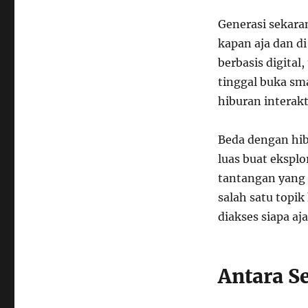
Generasi sekaran
kapan aja dan d
berbasis digital
tinggal buka sm
hiburan interakt
Beda dengan hibu
luas buat ekspl
tantangan yang 
salah satu topik
diakses siapa aj
Antara S