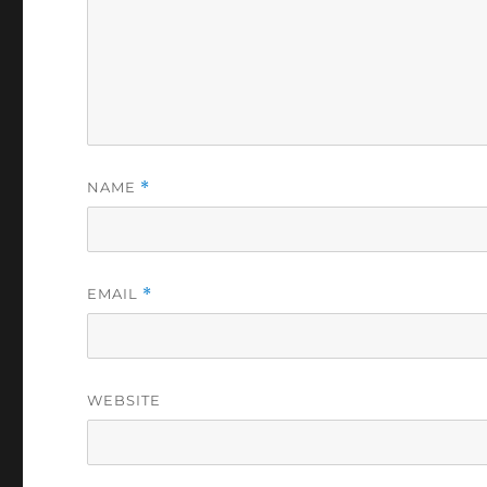
NAME
*
EMAIL
*
WEBSITE