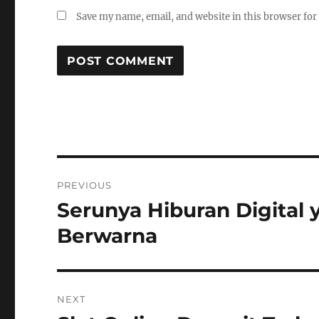
Save my name, email, and website in this browser for
Post
PREVIOUS
navigation
Serunya Hiburan Digital 
Previous
post:
Berwarna
NEXT