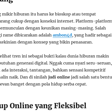
 mikir hiburan itu harus ke bioskop atau tempat
rang cukup dengan koneksi internet. Platform-platfor
 bermunculan dengan keunikan masing-masing. Salah
gi rame dibicarakan adalah
ambon4d
, yang hadir sebagai
 kekinian dengan konsep yang bikin penasaran.
lihat tren ini sebagai bukti kalau dunia hiburan makin
butuhan generasi digital. Nggak cuma nyari seru-seruan,
 ada interaksi, tantangan, bahkan sensasi kompetitif
alin naik. Dan di sinilah
judi online
jadi salah satu bent
levan banget dengan pola hidup serba cepat.
up Online yang Fleksibel