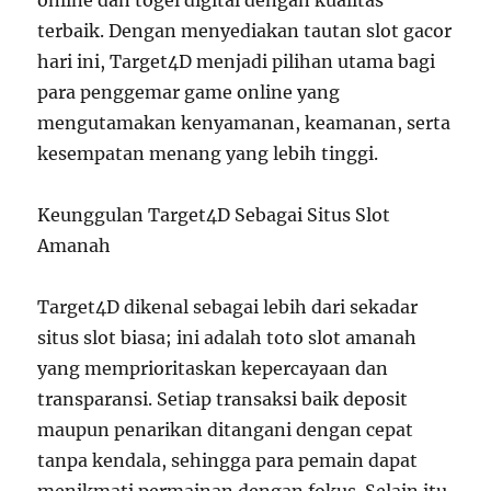
online dan togel digital dengan kualitas
terbaik. Dengan menyediakan tautan slot gacor
hari ini, Target4D menjadi pilihan utama bagi
para penggemar game online yang
mengutamakan kenyamanan, keamanan, serta
kesempatan menang yang lebih tinggi.
Keunggulan Target4D Sebagai Situs Slot
Amanah
Target4D dikenal sebagai lebih dari sekadar
situs slot biasa; ini adalah toto slot amanah
yang memprioritaskan kepercayaan dan
transparansi. Setiap transaksi baik deposit
maupun penarikan ditangani dengan cepat
tanpa kendala, sehingga para pemain dapat