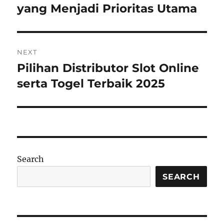
yang Menjadi Prioritas Utama
NEXT
Pilihan Distributor Slot Online
Next
post:
serta Togel Terbaik 2025
Search
SEARCH