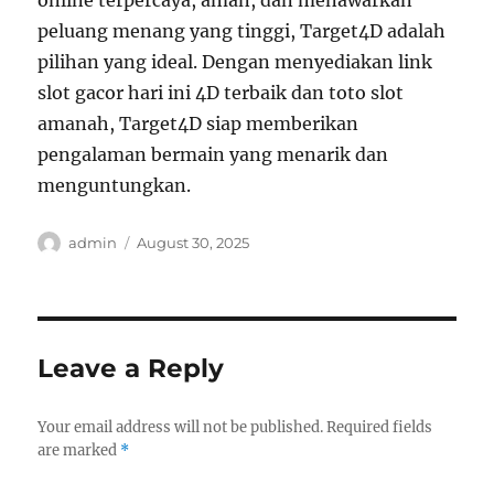
online terpercaya, aman, dan menawarkan
peluang menang yang tinggi, Target4D adalah
pilihan yang ideal. Dengan menyediakan link
slot gacor hari ini 4D terbaik dan toto slot
amanah, Target4D siap memberikan
pengalaman bermain yang menarik dan
menguntungkan.
Author
Posted
admin
August 30, 2025
on
Leave a Reply
Your email address will not be published.
Required fields
are marked
*