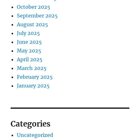
October 2025
September 2025
August 2025
July 2025
June 2025
May 2025
April 2025
March 2025
February 2025
January 2025
Categories
Uncategorized