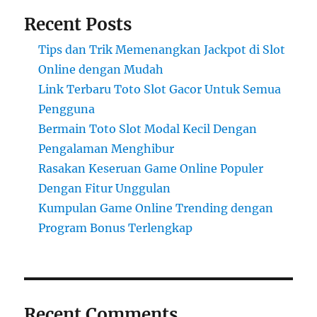
Recent Posts
Tips dan Trik Memenangkan Jackpot di Slot
Online dengan Mudah
Link Terbaru Toto Slot Gacor Untuk Semua
Pengguna
Bermain Toto Slot Modal Kecil Dengan
Pengalaman Menghibur
Rasakan Keseruan Game Online Populer
Dengan Fitur Unggulan
Kumpulan Game Online Trending dengan
Program Bonus Terlengkap
Recent Comments